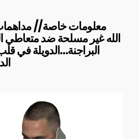
معلومات خاصة// مداهما
الله غير مسلحة ضد متعاطي 
البراجنة…الدويلة في قلب 
الد