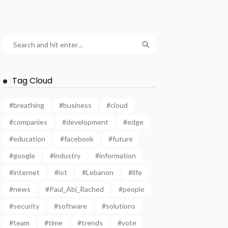
Tag Cloud
#breathing
#business
#cloud
#companies
#development
#edge
#education
#facebook
#future
#google
#industry
#information
#internet
#iot
#Lebanon
#life
#news
#Paul_Abi_Rached
#people
#security
#software
#solutions
#team
#time
#trends
#vote