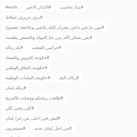
بدنا_نحاسب#
الانذار_الاخير#
#work
بري_حريري_جنبلاط#
بس_ما_في_داعي_نتحرك_البلد_ماشي_وعاجقة_عفسوح#
بس_نشكر_الله_من_عنا_التبولة_والحمص_بطحينة#
حرامي_الشعب#
بلد_زبالة#
حكومة_التزوير_والفساد#
حكومة_النفاق_الوطني#
زبالة_البلد#
حكومة_النفايات_الوطنية#
زبالة_لبنان#
طلعت_ريحتكم ووصلت عالمريخ#
كلن_يعني_كلن#
ليش_في_احلى_من_خرا_لبنان#
من_اجل_لبنان_جديد#
مستمرون#