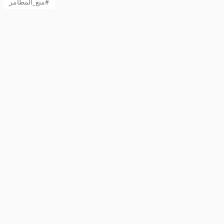
منع_المطامر#