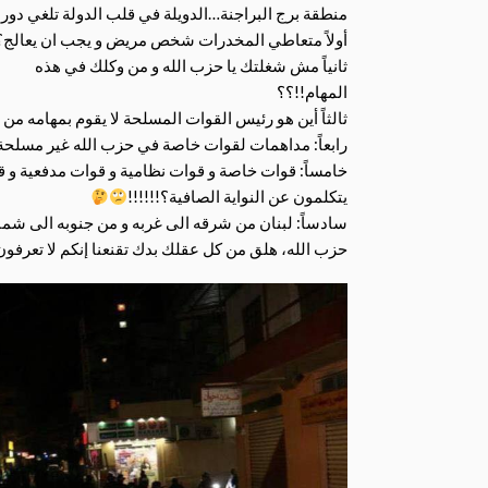
منطقة برج البراجنة…الدويلة في قلب الدولة تلغي دور ا
أولاً متعاطي المخدرات شخص مريض و يجب ان يعالج؟
ثانياً مش شغلتك يا حزب الله و من وكلك في هذه
المهام!!؟؟
ثالثاً أين هو رئيس القوات المسلحة لا يقوم بمهامه من
رابعاً: مداهمات لقوات خاصة في حزب الله غير مسلحة 
خامساً: قوات خاصة و قوات نظامية و قوات مدفعية و قوا
يتكلمون عن النواية الصافية؟!!!!!!
سادساً: لبنان من شرقه الى غربه و من جنوبه الى شماله
حزب الله، هلق من كل عقلك بدك
تقنعنا إنكم لا تعرف