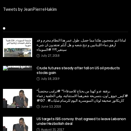
Tweets by JeanPierreHakim
Recent Posts
لماذا انتم متعجبون هكذا مما حصل، طول عمر هذا النظام مجرم و قد
أرهق دماء اللبنانيين و ذبح شعبه و هل كُنتُم تعتقدون ان شيء
سيتغير؟!!! #السويداء
July 27, 2018
Crude futures steady after fall on US oil products
stocks gain
July 18, 2019
“برفقة عدو كهذا من يحتاج للاصدقاء؟” #ترامب محتضناً
#كيم_جونغ_اون، بتسريحة شعرهما الاستثنائية، وفي الخلفية زعماء
#G7 . #كاريكاتور صحيفة لوتان السويسرية اليوم للرسام شاپات
June 13, 2018
US targets ISIS convoy that agreed to leave Lebanon
under Hezbollah deal
August 31, 2017