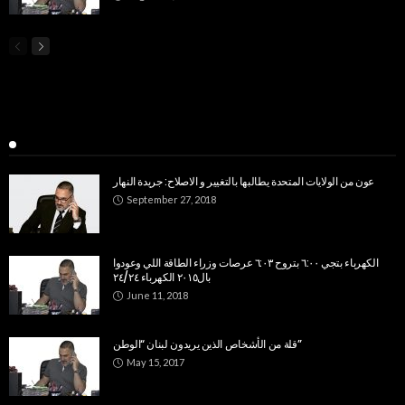
Popular Week
عون من الولايات المتحدة يطالبها بالتغيير و الاصلاح: جريدة النهار
September 27, 2018
الكهرباء بتجي ٦:٠٠ بتروح ٦:٠٣ عرصات وزراء الطاقة اللي وعودوا
بال٢٠١٥ الكهرباء ٢٤/٢٤
June 11, 2018
قلة من الأشخاص الذين يريدون لبنان “الوطن”
May 15, 2017