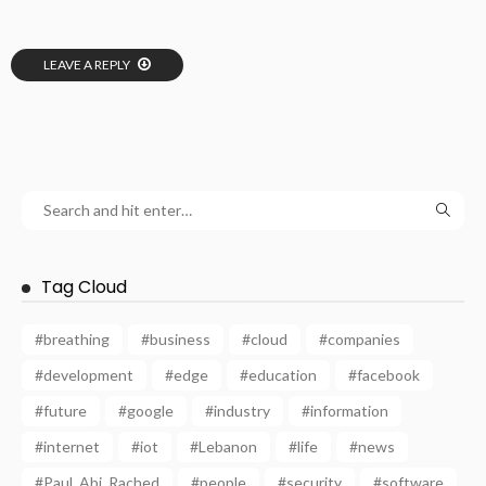
LEAVE A REPLY
Tag Cloud
#breathing
#business
#cloud
#companies
#development
#edge
#education
#facebook
#future
#google
#industry
#information
#internet
#iot
#Lebanon
#life
#news
#Paul_Abi_Rached
#people
#security
#software