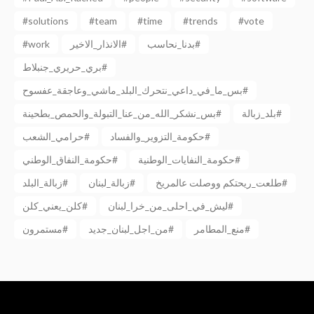
#solutions
#team
#time
#trends
#vote
#work
الانذار_الاخير#
بدنا_نحاسب#
بري_حريري_جنبلاط#
بس_ما_في_داعي_نتحرك_البلد_ماشي_وعاجقة_عفسوح#
بلد_زبالة#
بس_نشكر_الله_من_عنا_التبولة_والحمص_بطحينة#
حكومة_التزوير_والفساد#
حرامي_الشعب#
حكومة_النفايات_الوطنية#
حكومة_النفاق_الوطني#
طلعت_ريحتكم ووصلت عالمريخ#
زبالة_لبنان#
زبالة_البلد#
ليش_في_احلى_من_خرا_لبنان#
كلن_يعني_كلن#
منع_المطامر#
من_اجل_لبنان_جديد#
مستمرون#