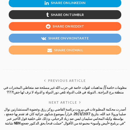
SHARE ON LINKEDIN
SHARE ON TUMBLR
SHARE ON REDDIT
SHARE ON VKONTAKTE
SHARE ON EMAIL
PREVIOUS ARTICLE
معلومات خاصة// مداهمات لقوات خاصة في حزب الله غير مسلحة ضد متعاطي المخدرات في
منطقة برج البراجنة…الدويلة في قلب الدولة تلغي دور الدولة و الدولة لا ترف لها جفن!!؟؟؟
NEXT ARTICLE
أصدرت محكمة المطبوعات في بيروت برئاسة القاضي روكز رزق وعضوية المستشارتين نوال
صليبا ورولا عبد الله، بتاريخ 29/3/2017، قراراً بموضوع شكوى جزائية كان قد تقدم بها جعجع ،
بواسطة وكيله المحامي سليمان لبس ضد زياد الرحباني، و ذلك على خلفية قول الأخير عبر
شاشة NBN في برنامج «أبيض وأسود» مجموعة من الأقوال “حملت قدحاً بحق الدكتور جعجع”