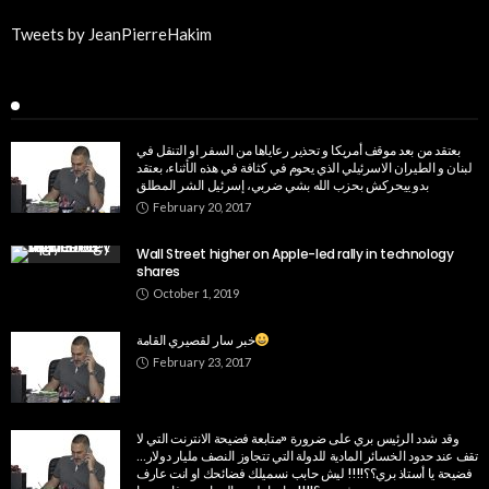
Tweets by JeanPierreHakim
Recent Posts
بعتقد من بعد موقف أمريكا و تحذير رعاياها من السفر او التنقل في
لبنان و الطيران الاسرئيلي الذي يحوم في كثافة في هذه الأثناء، بعتقد
بدو ييحركش بحزب الله بشي ضربي، إسرئيل الشر المطلق
February 20, 2017
Wall Street higher on Apple-led rally in technology
shares
October 1, 2019
خبر سار لقصيري القامة
February 23, 2017
وقد شدد الرئيس بري على ضرورة «متابعة فضيحة الانترنت التي لا
تقف عند حدود الخسائر المادية للدولة التي تتجاوز النصف مليار دولار…
فضيحة يا أستاذ بري؟؟!!!! ليش حابب نسميلك فضائحك او انت عارف