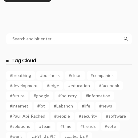
Tag Cloud
#breathing
#business
#cloud
#companies
#development
#edge
#education
#facebook
#future
#google
#industry
#information
#internet
#iot
#Lebanon
#life
#news
#Paul_Abi_Rached
#people
#security
#software
#solutions
#team
#time
#trends
#vote
#work
الانذار_الاخير#
بدنا_نحاسب#