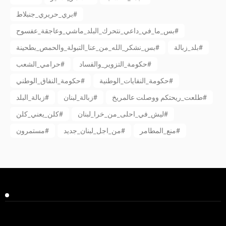
بري_حريري_جنبلاط#
بس_ما_في_داعي_نتحرك_البلد_ماشي_وعاجقة_عفسوح#
بلد_زبالة#
بس_نشكر_الله_من_عنا_التبولة_والحمص_بطحينة#
حكومة_التزوير_والفساد#
حرامي_الشعب#
حكومة_النفايات_الوطنية#
حكومة_النفاق_الوطني#
طلعت_ريحتكم ووصلت عالمريخ#
زبالة_لبنان#
زبالة_البلد#
ليش_في_احلى_من_خرا_لبنان#
كلن_يعني_كلن#
منع_المطامر#
من_اجل_لبنان_جديد#
مستمرون#
Facebook