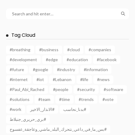
Tag Cloud
#breathing
#business
#cloud
#companies
#development
#edge
#education
#facebook
#future
#google
#industry
#information
#internet
#iot
#Lebanon
#life
#news
#Paul_Abi_Rached
#people
#security
#software
#solutions
#team
#time
#trends
#vote
#work
الانذار_الاخير#
بدنا_نحاسب#
بري_حريري_جنبلاط#
بس_ما_في_داعي_نتحرك_البلد_ماشي_وعاجقة_عفسوح#