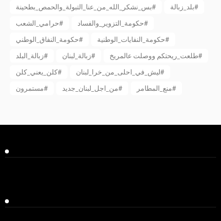
بلد_زبالة#
بس_نشكر_الله_من_عنا_التبولة_والحمص_بطحينة#
حكومة_التزوير_والفساد#
حرامي_الشعب#
حكومة_النفايات_الوطنية#
حكومة_النفاق_الوطني#
طلعت_ريحتكم ووصلت عالمريخ#
زبالة_لبنان#
زبالة_البلد#
ليش_في_احلى_من_خرا_لبنان#
كلن_يعني_كلن#
منع_المطامر#
من_اجل_لبنان_جديد#
مستمرون#
Facebook
Twitter