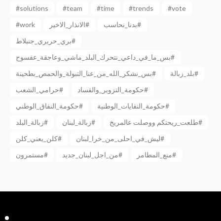
#solutions
#team
#time
#trends
#vote
#work
الانذار_الاخير#
بدنا_نحاسب#
بري_حريري_جنبلاط#
بس_ما_في_داعي_نتحرك_البلد_ماشي_وعاجقة_عفسوح#
بلد_زبالة#
بس_نشكر_الله_من_عنا_التبولة_والحمص_بطحينة#
حكومة_التزوير_والفساد#
حرامي_الشعب#
حكومة_النفايات_الوطنية#
حكومة_النفاق_الوطني#
طلعت_ريحتكم ووصلت عالمريخ#
زبالة_لبنان#
زبالة_البلد#
ليش_في_احلى_من_خرا_لبنان#
كلن_يعني_كلن#
منع_المطامر#
من_اجل_لبنان_جديد#
مستمرون#
Facebook