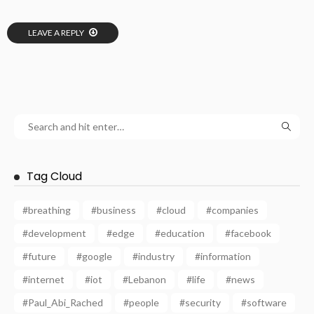
LEAVE A REPLY
Tag Cloud
#breathing
#business
#cloud
#companies
#development
#edge
#education
#facebook
#future
#google
#industry
#information
#internet
#iot
#Lebanon
#life
#news
#Paul_Abi_Rached
#people
#security
#software