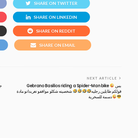
SHARE ON TWITTER
SHARE ON LINKEDIN
SHARE ON REDDIT
SHARE ON EMAIL
NEXT ARTICLE
جب
Gebrano Basilios riding a Spider-Man bike
بس
قولكم طايلين رجليه
شخصيته شكلو مواقفو تغريداتو مادة
دسمة للسخرية