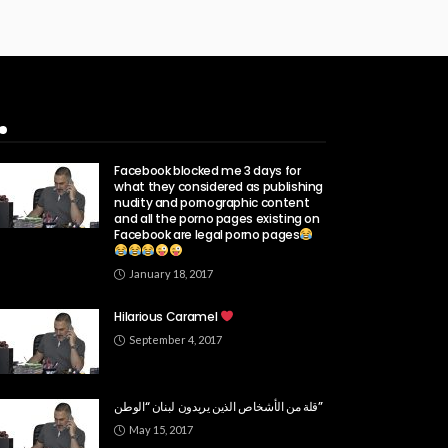
Popular Week
Facebook blocked me 3 days for
what they considered as publishing
nudity and pornographic content
and all the porno pages existing on
Facebook are legal porno pages
January 18, 2017
Hilarious Caramel
September 4, 2017
قلة من الأشخاص الذين يريدون لبنان “الوطن”
May 15, 2017