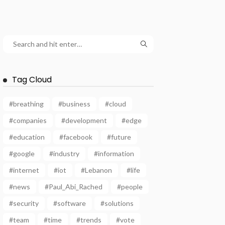
Tag Cloud
#breathing
#business
#cloud
#companies
#development
#edge
#education
#facebook
#future
#google
#industry
#information
#internet
#iot
#Lebanon
#life
#news
#Paul_Abi_Rached
#people
#security
#software
#solutions
#team
#time
#trends
#vote