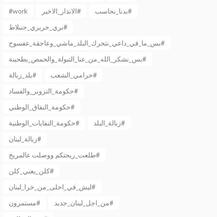
#work
الانذار_الاخير#
بدنا_نحاسب#
بري_حريري_جنبلاط#
بس_ما_في_داعي_نتحرك_البلد_ماشي_وعاجقة_عفسوح#
بس_نشكر_الله_من_عنا_التبولة_والحمص_بطحينة#
حرامي_الشعب#
بلد_زبالة#
حكومة_التزوير_والفساد#
حكومة_النفاق_الوطني#
زبالة_البلد#
حكومة_النفايات_الوطنية#
زبالة_لبنان#
طلعت_ريحتكم ووصلت عالمريخ#
كلن_يعني_كلن#
ليش_في_احلى_من_خرا_لبنان#
من_اجل_لبنان_جديد#
مستمرون#