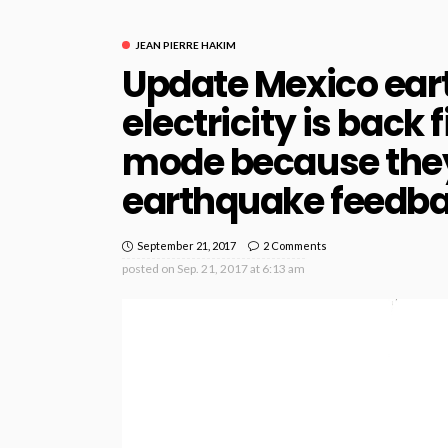
JEAN PIERRE HAKIM
Update Mexico ear
electricity is back fi
mode because they
earthquake feedb
September 21, 2017
2 Comments
posted on
Sep. 21, 2017 at 6:13 am