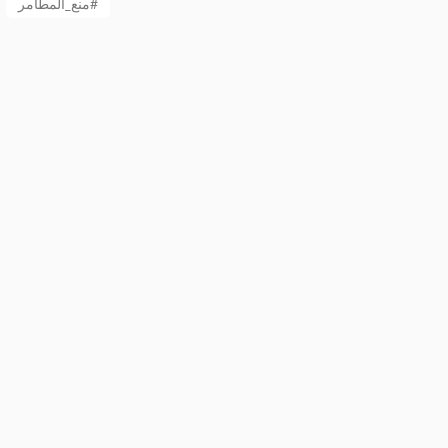
منع_المطامر#