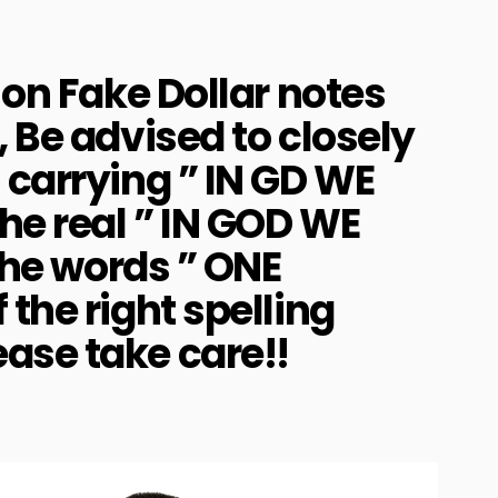
 on Fake Dollar notes
 Be advised to closely
 carrying ” IN GD WE
he real ” IN GOD WE
 the words ” ONE
the right spelling
ase take care!!