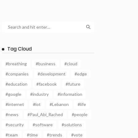
Tag Cloud
#breathing
#business
#cloud
#companies
#development
#edge
#education
#facebook
#future
#google
#industry
#information
#internet
#iot
#Lebanon
#life
#news
#Paul_Abi_Rached
#people
#security
#software
#solutions
#team
#time
#trends
#vote