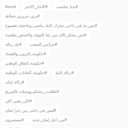
#work
الانذار_الاخير#
بدنا_نحاسب#
بري_حريري_جنبلاط#
بس_ما_في_داعي_نتحرك_البلد_ماشي_وعاجقة_عفسوح#
بس_نشكر_الله_من_عنا_التبولة_والحمص_بطحينة#
حرامي_الشعب#
بلد_زبالة#
حكومة_التزوير_والفساد#
حكومة_النفاق_الوطني#
زبالة_البلد#
حكومة_النفايات_الوطنية#
زبالة_لبنان#
طلعت_ريحتكم ووصلت عالمريخ#
كلن_يعني_كلن#
ليش_في_احلى_من_خرا_لبنان#
من_اجل_لبنان_جديد#
مستمرون#