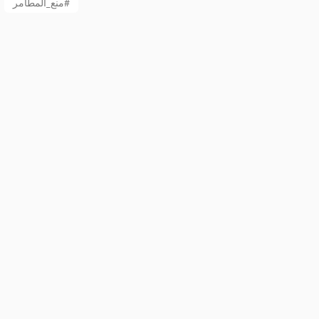
منع_المطامر#