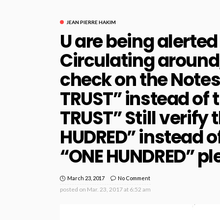
JEAN PIERRE HAKIM
U are being alerted
Circulating around,
check on the Notes
TRUST” instead of t
TRUST” Still verify
HUDRED” instead of 
“ONE HUNDRED” ple
March 23, 2017
No Comment
posted on
Mar. 23, 2017 at 6:52 am