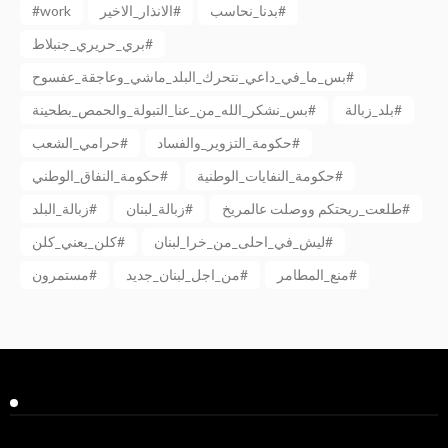
#work
الانذار_الاخير#
بدنا_نحاسب#
بري_حريري_جنبلاط#
بس_ما_في_داعي_نتحرك_البلد_ماشي_وعاجقة_عفسوح#
بلد_زبالة#
بس_نشكر_الله_من_عنا_التبولة_والحمص_بطحينة#
حكومة_التزوير_والفساد#
حرامي_الشعب#
حكومة_النفايات_الوطنية#
حكومة_النفاق_الوطني#
طلعت_ريحتكم ووصلت عالمريخ#
زبالة_لبنان#
زبالة_البلد#
ليش_في_احلى_من_خرا_لبنان#
كلن_يعني_كلن#
منع_المطامر#
من_اجل_لبنان_جديد#
مستمرون#
Facebook