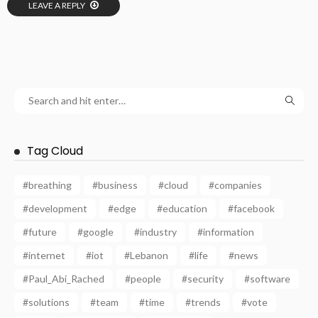
LEAVE A REPLY
Tag Cloud
#breathing
#business
#cloud
#companies
#development
#edge
#education
#facebook
#future
#google
#industry
#information
#internet
#iot
#Lebanon
#life
#news
#Paul_Abi_Rached
#people
#security
#software
#solutions
#team
#time
#trends
#vote