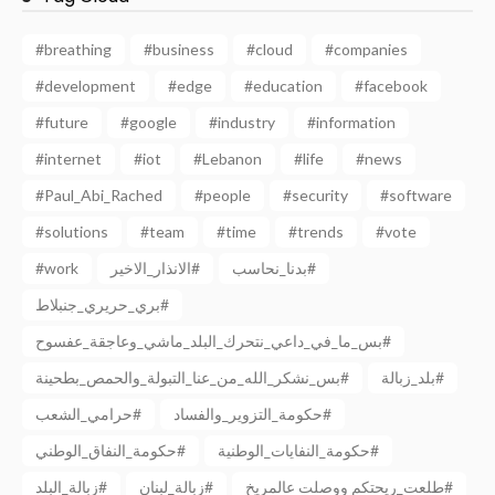
#breathing
#business
#cloud
#companies
#development
#edge
#education
#facebook
#future
#google
#industry
#information
#internet
#iot
#Lebanon
#life
#news
#Paul_Abi_Rached
#people
#security
#software
#solutions
#team
#time
#trends
#vote
#work
الانذار_الاخير#
بدنا_نحاسب#
بري_حريري_جنبلاط#
بس_ما_في_داعي_نتحرك_البلد_ماشي_وعاجقة_عفسوح#
بلد_زبالة#
بس_نشكر_الله_من_عنا_التبولة_والحمص_بطحينة#
حكومة_التزوير_والفساد#
حرامي_الشعب#
حكومة_النفايات_الوطنية#
حكومة_النفاق_الوطني#
طلعت_ريحتكم ووصلت عالمريخ#
زبالة_لبنان#
زبالة_البلد#