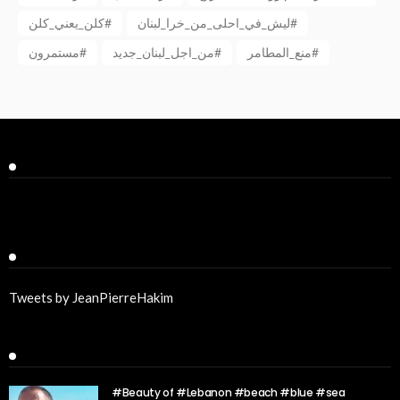
ليش_في_احلى_من_خرا_لبنان#
كلن_يعني_كلن#
منع_المطامر#
من_اجل_لبنان_جديد#
مستمرون#
Facebook
Twitter
Tweets by JeanPierreHakim
Recent Posts
#Beauty of #Lebanon #beach #blue #sea