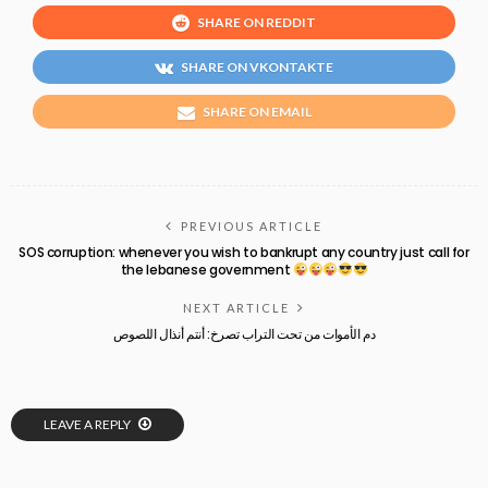
SHARE ON REDDIT
SHARE ON VKONTAKTE
SHARE ON EMAIL
PREVIOUS ARTICLE
SOS corruption: whenever you wish to bankrupt any country just call for
the lebanese government
NEXT ARTICLE
دم الأموات من تحت التراب تصرخ: أنتم أنذال اللصوص
LEAVE A REPLY