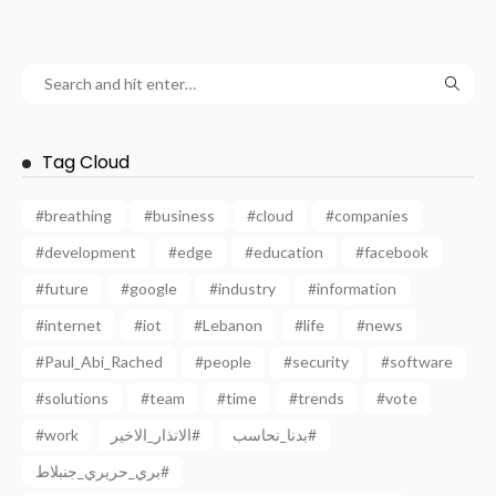
Tag Cloud
#breathing
#business
#cloud
#companies
#development
#edge
#education
#facebook
#future
#google
#industry
#information
#internet
#iot
#Lebanon
#life
#news
#Paul_Abi_Rached
#people
#security
#software
#solutions
#team
#time
#trends
#vote
#work
الانذار_الاخير#
بدنا_نحاسب#
بري_حريري_جنبلاط#