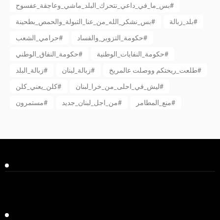
بس_ما_في_داعي_نتحرك_البلد_ماشي_وعاجقة_عفسوح#
بلد_زبالة#
بس_نشكر_الله_من_عنا_التبولة_والحمص_بطحينة#
حكومة_التزوير_والفساد#
حرامي_الشعب#
حكومة_النفايات_الوطنية#
حكومة_النفاق_الوطني#
طلعت_ريحتكم ووصلت عالمريخ#
زبالة_لبنان#
زبالة_البلد#
ليش_في_احلى_من_خرا_لبنان#
كلن_يعني_كلن#
منع_المطامر#
من_اجل_لبنان_جديد#
مستمرون#
Facebook
Twitter