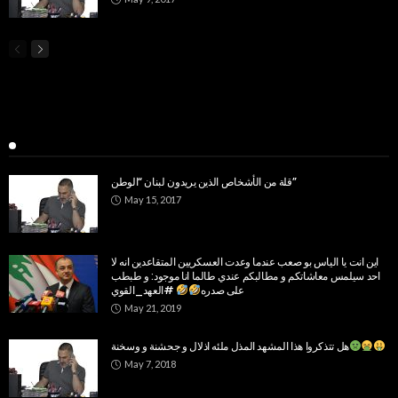
Popular Week
قلة من الأشخاص الذين يريدون لبنان “الوطن”
May 15, 2017
اين انت يا الياس بو صعب عندما وعدت العسكريين المتقاعدين انه لا
احد سيلمس معاشاتكم و مطالبكم عندي طالما انا موجود: و طبطب
على صدره
#العهد_القوي
May 21, 2019
هل تتذكروا هذا المشهد المذل ملئه اذلال و جحشنة و وسخنة
May 7, 2018