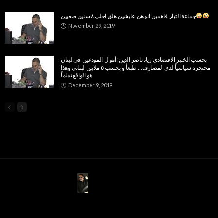
جماعة التيار فاهمين انو هن عايشين هلق احلى ٨ سنين صعبين
November 29, 2019
بحسب الخبير الاقتصادي زياد ناصر الدين: أموال المودعين في لبنان
محتجزة سياسياً لدى المصارف… طبعاً و بحسب ٥ ملايين لبناني وهذا
هو الواقع تماماً
December 9, 2019
ABOUT US