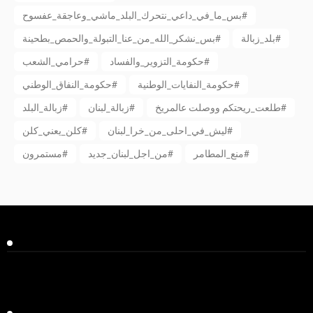
بس_ما_في_داعي_نتحرك_البلد_ماشي_وعاجقة_عفسوح#
بلد_زبالة#
بس_نشكر_الله_من_عنا_التبولة_والحمص_بطحينة#
حكومة_التزوير_والفساد#
حرامي_الشعب#
حكومة_النفايات_الوطنية#
حكومة_النفاق_الوطني#
طلعت_ريحتكم ووصلت عالمريخ#
زبالة_لبنان#
زبالة_البلد#
ليش_في_احلى_من_خرا_لبنان#
كلن_يعني_كلن#
منع_المطامر#
من_اجل_لبنان_جديد#
مستمرون#
Facebook
Twitter