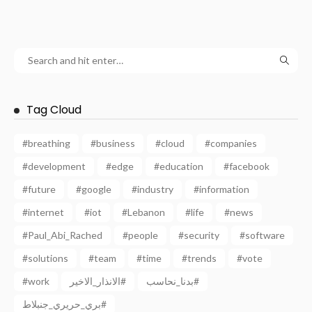
Tag Cloud
#breathing
#business
#cloud
#companies
#development
#edge
#education
#facebook
#future
#google
#industry
#information
#internet
#iot
#Lebanon
#life
#news
#Paul_Abi_Rached
#people
#security
#software
#solutions
#team
#time
#trends
#vote
#work
الانذار_الاخير#
بدنا_نحاسب#
بري_حريري_جنبلاط#