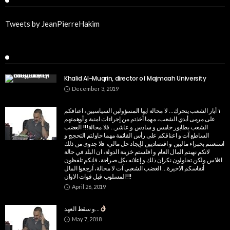
Tweets by JeanPierreHakim
Recent Posts
Khalid Al-Muqrin, director of Majmaah University
December 3, 2019
١ أيار الشعب يتحرك… لا محالة ايها المسؤولين السياسيين، اعناقكم
على مرمى أيدي الشعب، مهما أخذتم من إجراءات امنية و أوهمتهم
الشعب بطابور خامس و سادس و عاشر… فلا محالة!!! الغضب
الساطع آت و اعناقكم على رأس القائمة مهما حاولتم التحجج و
استعنتم بخبراء ماليين و اقتصاديين لإيجاد حل مالي، فلا جدوى من ذلك
لانكم نهبتم المال العام و افلستم خزينة الدولة، ان البلد في حالة
افلاس ولكن تحاولون نكران ذلك و إعلانه بكل صراحة، فانكم تلفظون
أنفاسكم الاخيرة… الغضب الشعبي آت لا محالة، اَرجعوا المال
المسلوب قبل فوات الاوان!!!
April 26, 2019
و سقط العهد…
May 7, 2018