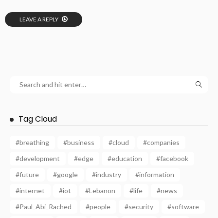
LEAVE A REPLY
Tag Cloud
#breathing
#business
#cloud
#companies
#development
#edge
#education
#facebook
#future
#google
#industry
#information
#internet
#iot
#Lebanon
#life
#news
#Paul_Abi_Rached
#people
#security
#software