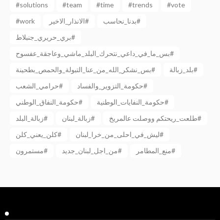
#solutions
#team
#time
#trends
#vote
#work
الانذار_الاخير#
بدنا_نحاسب#
بري_حريري_جنبلاط#
بس_ما_في_داعي_نتحرك_البلد_ماشي_وعاجقة_عفسوح#
بلد_زبالة#
بس_نشكر_الله_من_عنا_التبولة_والحمص_بطحينة#
حكومة_التزوير_والفساد#
حرامي_الشعب#
حكومة_النفايات_الوطنية#
حكومة_النفاق_الوطني#
طلعت_ريحتكم ووصلت عالمريخ#
زبالة_لبنان#
زبالة_البلد#
ليش_في_احلى_من_خرا_لبنان#
كلن_يعني_كلن#
منع_المطامر#
من_اجل_لبنان_جديد#
مستمرون#
Facebook