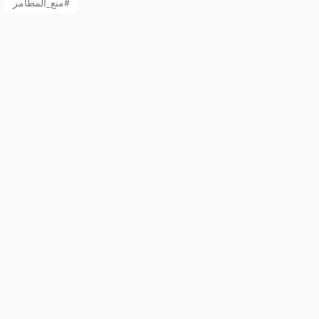
منع_المطامر#