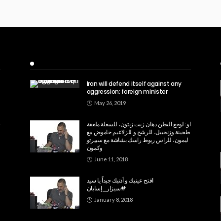
Recent Posts
Iran will defend itself against any
aggression: foreign minister
May 26, 2019
او: لوجع البطن دهان زيت زيتون، للسعلة ملعقة
طحينة وزنجبيل، للرشح و للزلاعيم حاموض مع
ليمون، للراس ربوط راسك بشاشة مع سبيرتو
وكمون
June 11, 2018
افتح عينيك و أذنيك جيداً يا سيد
#سيزار_إسايان
January 8, 2018