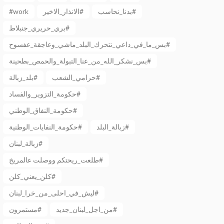
#work
الانذار_الاخير#
بدنا_نحاسب#
بري_حريري_جنبلاط#
بس_ما_في_داعي_نتحرك_البلد_ماشي_وعاجقة_عفسوح#
بس_نشكر_الله_من_عنا_التبولة_والحمص_بطحينة#
حرامي_الشعب#
بلد_زبالة#
حكومة_التزوير_والفساد#
حكومة_النفاق_الوطني#
زبالة_البلد#
حكومة_النفايات_الوطنية#
زبالة_لبنان#
طلعت_ريحتكم ووصلت عالمريخ#
كلن_يعني_كلن#
ليش_في_احلى_من_خرا_لبنان#
من_اجل_لبنان_جديد#
مستمرون#