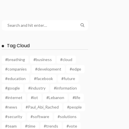
Tag Cloud
#breathing
#business
#cloud
#companies
#development
#edge
#education
#facebook
#future
#google
#industry
#information
#internet
#iot
#Lebanon
#life
#news
#Paul_Abi_Rached
#people
#security
#software
#solutions
#team
#time
#trends
#vote