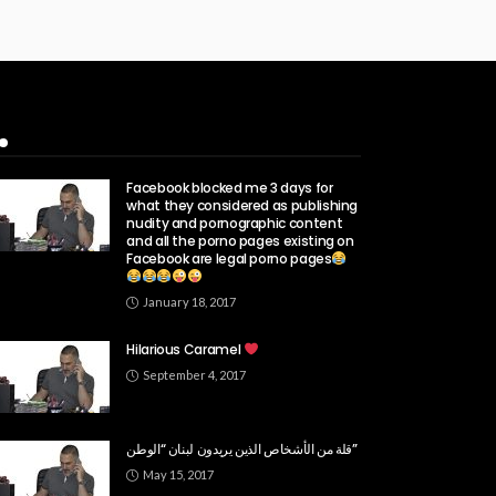
Popular Week
Facebook blocked me 3 days for
what they considered as publishing
nudity and pornographic content
and all the porno pages existing on
Facebook are legal porno pages
January 18, 2017
Hilarious Caramel
September 4, 2017
قلة من الأشخاص الذين يريدون لبنان “الوطن”
May 15, 2017