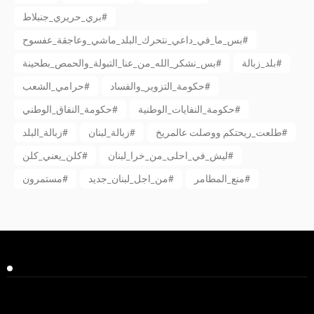
بري_حريري_جنبلاط#
بس_ما_في_داعي_نتحرك_البلد_ماشي_وعاجقة_عفسوح#
بلد_زبالة#
بس_نشكر_الله_من_عنا_التبولة_والحمص_بطحينة#
حكومة_التزوير_والفساد#
حرامي_الشعب#
حكومة_النفايات_الوطنية#
حكومة_النفاق_الوطني#
طلعت_ريحتكم ووصلت عالمريخ#
زبالة_لبنان#
زبالة_البلد#
ليش_في_احلى_من_خرا_لبنان#
كلن_يعني_كلن#
منع_المطامر#
من_اجل_لبنان_جديد#
مستمرون#
Facebook