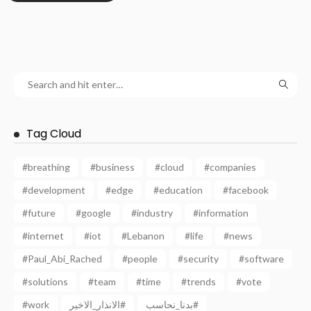
Tag Cloud
#breathing
#business
#cloud
#companies
#development
#edge
#education
#facebook
#future
#google
#industry
#information
#internet
#iot
#Lebanon
#life
#news
#Paul_Abi_Rached
#people
#security
#software
#solutions
#team
#time
#trends
#vote
#work
الانذار_الاخير#
بدنا_نحاسب#