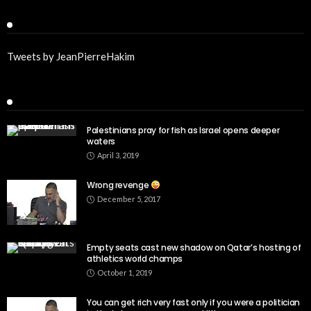
Twitter
Tweets by JeanPierreHakim
Recent Posts
Palestinians pray for fish as Israel opens deeper
waters
April 3, 2019
Wrong revenge
December 5, 2017
Empty seats cast new shadow on Qatar’s hosting of
athletics world champs
October 1, 2019
You can get rich very fast only if you were a politician