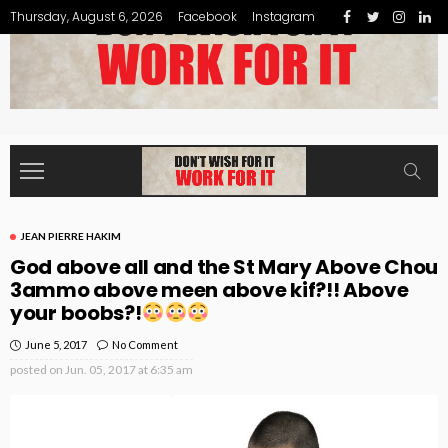
Thursday, August 6, 2026
Facebook
Instagram
JEAN PIERRE HAKIM
God above all and the St Mary Above Chou
3ammo above meen above kif?!! Above
your boobs?!
June 5, 2017
No Comment
posted on
Jun. 05, 2017 at 6:35 am