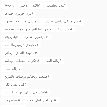
#work
الانذار_الاخير#
بدنا_نحاسب#
بري_حريري_جنبلاط#
بس_ما_في_داعي_نتحرك_البلد_ماشي_وعاجقة_عفسوح#
بس_نشكر_الله_من_عنا_التبولة_والحمص_بطحينة#
حرامي_الشعب#
بلد_زبالة#
حكومة_التزوير_والفساد#
حكومة_النفاق_الوطني#
زبالة_البلد#
حكومة_النفايات_الوطنية#
زبالة_لبنان#
طلعت_ريحتكم ووصلت عالمريخ#
كلن_يعني_كلن#
ليش_في_احلى_من_خرا_لبنان#
من_اجل_لبنان_جديد#
مستمرون#