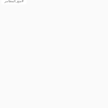
منع_المطامر#