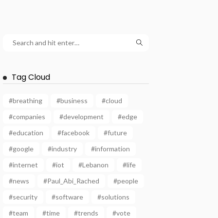
Tag Cloud
#breathing
#business
#cloud
#companies
#development
#edge
#education
#facebook
#future
#google
#industry
#information
#internet
#iot
#Lebanon
#life
#news
#Paul_Abi_Rached
#people
#security
#software
#solutions
#team
#time
#trends
#vote