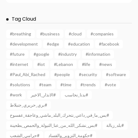
Tag Cloud
#breathing
#business
#cloud
#companies
#development
#edge
#education
#facebook
#future
#google
#industry
#information
#internet
#iot
#Lebanon
#life
#news
#Paul_Abi_Rached
#people
#security
#software
#solutions
#team
#time
#trends
#vote
#work
الانذار_الاخير#
بدنا_نحاسب#
بري_حريري_جنبلاط#
بس_ما_في_داعي_نتحرك_البلد_ماشي_وعاجقة_عفسوح#
بلد_زبالة#
بس_نشكر_الله_من_عنا_التبولة_والحمص_بطحينة#
حكومة_التزوير_والفساد#
حرامي_الشعب#