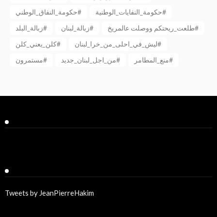
حكومة_النفايات_الوطنية#
حكومة_النفاق_الوطني#
طلعت_ريحتكم ووصلت عالمريخ#
زبالة_لبنان#
زبالة_البلد#
ليش_في_احلى_من_خرا_لبنان#
كلن_يعني_كلن#
منع_المطامر#
من_اجل_لبنان_جديد#
مستمرون#
Facebook
Twitter
Tweets by JeanPierreHakim