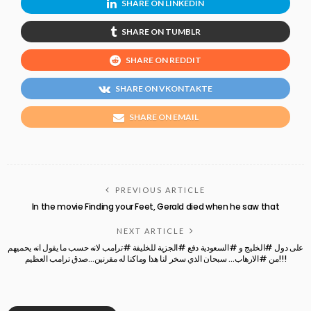
SHARE ON LINKEDIN
SHARE ON TUMBLR
SHARE ON REDDIT
SHARE ON VKONTAKTE
SHARE ON EMAIL
PREVIOUS ARTICLE
In the movie Finding your Feet, Gerald died when he saw that
NEXT ARTICLE
على دول #الخليج و #السعودية دفع #الجزية للخليفة #ترامب لانه حسب ما يقول انه يحميهم
من #الارهاب… سبحان الذي سخر لنا هذا وماكنا له مقرنين…صدق ترامب العظيم!!!