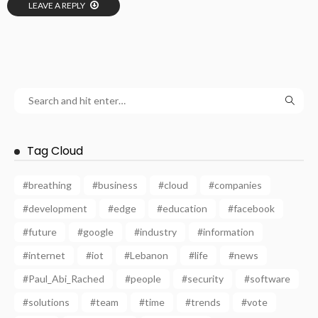
LEAVE A REPLY
Tag Cloud
#breathing
#business
#cloud
#companies
#development
#edge
#education
#facebook
#future
#google
#industry
#information
#internet
#iot
#Lebanon
#life
#news
#Paul_Abi_Rached
#people
#security
#software
#solutions
#team
#time
#trends
#vote