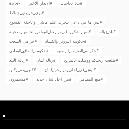
#work
الانذار_الاخير#
بدنا_نحاسب#
بري_حريري_جنبلاط#
بس_ما_في_داعي_نتحرك_البلد_ماشي_وعاجقة_عفسوح#
بلد_زبالة#
بس_نشكر_الله_من_عنا_التبولة_والحمص_بطحينة#
حكومة_التزوير_والفساد#
حرامي_الشعب#
حكومة_النفايات_الوطنية#
حكومة_النفاق_الوطني#
طلعت_ريحتكم ووصلت عالمريخ#
زبالة_لبنان#
زبالة_البلد#
ليش_في_احلى_من_خرا_لبنان#
كلن_يعني_كلن#
منع_المطامر#
من_اجل_لبنان_جديد#
مستمرون#
Facebook