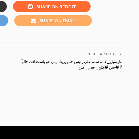
SHARE ON REDDIT
SHARE ON EMAIL
NEXT ARTICLE
مارسيل_غانم سلم على رئيس جمهوريتك يلي هو باستضافك حالياً
بس #كلن_يعني_كلن# ?