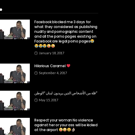
Popular Week
Facebook blocked me 3 days for
what they considered as publishing
nudity and pornographic content
and all the porno pages existing on
Facebook are legal porno pages
January 18, 2017
Hilarious Caramel
September 4, 2017
قلة من الأشخاص الذين يريدون لبنان “الوطن”
May 15, 2017
Respect your woman No violence
against her or your ass will be kicked
at the airport