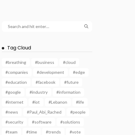
Tag Cloud
#breathing
#business
#cloud
#companies
#development
#edge
#education
#facebook
#future
#google
#industry
#information
#internet
#iot
#Lebanon
#life
#news
#Paul_Abi_Rached
#people
#security
#software
#solutions
#team
#time
#trends
#vote