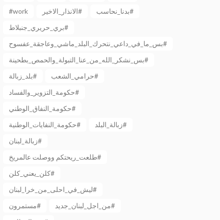
#work
الانذار_الاخير#
بدنا_نحاسب#
بري_حريري_جنبلاط#
بس_ما_في_داعي_نتحرك_البلد_ماشي_وعاجقة_عفسوح#
بس_نشكر_الله_من_عنا_التبولة_والحمص_بطحينة#
حرامي_الشعب#
بلد_زبالة#
حكومة_التزوير_والفساد#
حكومة_النفاق_الوطني#
زبالة_البلد#
حكومة_النفايات_الوطنية#
زبالة_لبنان#
طلعت_ريحتكم ووصلت عالمريخ#
كلن_يعني_كلن#
ليش_في_احلى_من_خرا_لبنان#
من_اجل_لبنان_جديد#
مستمرون#