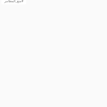
منع_المطامر#