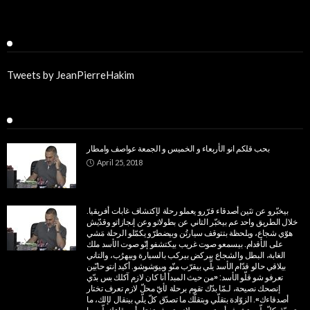
Twitter
Tweets by JeanPierreHakim
Recent Posts
بحب قلكم انو الأربعاء و الخميس و الجمعة عواصف وامطار
April 25, 2018
بيخبّرو عن تنَين أصدقاء قرّرو يعملو رحلة لإكتشاف غابات أفريقيا.
خلال الطريق واحد عم بيخبّر التاني عن بطولاتو وعن إنجازاتو وقدّيش
هوّي شجاع، وبلحظة بتتوقف سيارتُن وبيضطرّو يكمّلو الرحلة مَشي
على الأقدام. بيسمعو صوت غريب بيكتشفو إنّو صوت الأسد ملك
الغابة، البطل والشجاع بيركض بيركب بالسيارة وبيهرُب، والتاني
بيلاقي حالو قدّام الأسد يلّي بيقرّب منّو وبيوَشوشو. أكيد إنتو حابّين
تعرفو شو قلّو الأسد: «من حيث المبدأ أنا كان لازم آكلك بس بدّي
إنصحك نصيحة، لـمّا بدّك تقوم برحلة لأيّ محلّ لازم تعرف تختار
أصدقاءك». الزوّادة بتقلّي وبتقلّك ما تصدّق كلّ يلّي بينقال لإلك، ما