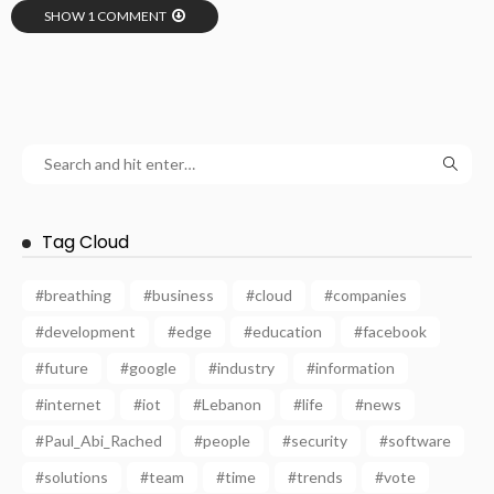
SHOW 1 COMMENT
Tag Cloud
#breathing
#business
#cloud
#companies
#development
#edge
#education
#facebook
#future
#google
#industry
#information
#internet
#iot
#Lebanon
#life
#news
#Paul_Abi_Rached
#people
#security
#software
#solutions
#team
#time
#trends
#vote