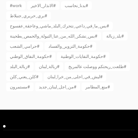
بدنا_نحاسب#
الانذار_الاخير#
#work
بري_حريري_جنبلاط#
بس_ما_في_داعي_نتحرك_البلد_ماشي_وعاجقة_عفسوح#
بلد_زبالة#
بس_نشكر_الله_من_عنا_التبولة_والحمص_بطحينة#
حكومة_التزوير_والفساد#
حرامي_الشعب#
حكومة_النفايات_الوطنية#
حكومة_النفاق_الوطني#
طلعت_ريحتكم ووصلت عالمريخ#
زبالة_لبنان#
زبالة_البلد#
ليش_في_احلى_من_خرا_لبنان#
كلن_يعني_كلن#
منع_المطامر#
من_اجل_لبنان_جديد#
مستمرون#
Facebook