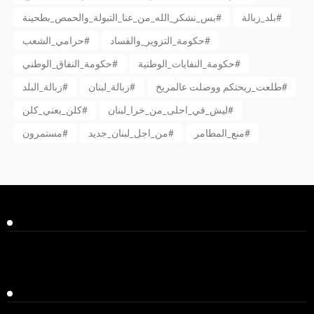
بلد_زبالة#
بس_نشكر_الله_من_عنا_التبولة_والحمص_بطحينة#
حكومة_التزوير_والفساد#
حرامي_الشعب#
حكومة_النفايات_الوطنية#
حكومة_النفاق_الوطني#
طلعت_ريحتكم ووصلت عالمريخ#
زبالة_لبنان#
زبالة_البلد#
ليش_في_احلى_من_خرا_لبنان#
كلن_يعني_كلن#
منع_المطامر#
من_اجل_لبنان_جديد#
مستمرون#
Facebook
Twitter