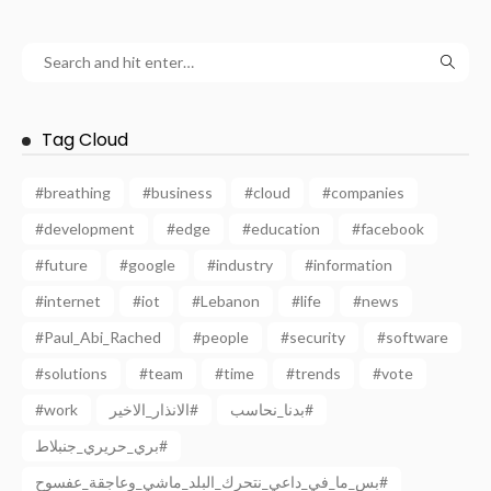
Tag Cloud
#breathing
#business
#cloud
#companies
#development
#edge
#education
#facebook
#future
#google
#industry
#information
#internet
#iot
#Lebanon
#life
#news
#Paul_Abi_Rached
#people
#security
#software
#solutions
#team
#time
#trends
#vote
#work
الانذار_الاخير#
بدنا_نحاسب#
بري_حريري_جنبلاط#
بس_ما_في_داعي_نتحرك_البلد_ماشي_وعاجقة_عفسوح#