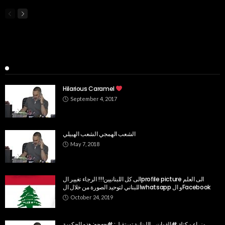
Popular Week
Hilarious Caramel
September 4, 2017
الشعب الهمجي الشعب الهبيلي
May 7, 2018
الى كل اللبنانيين!!! الرجاء تغيير الprofile picture الى العلم
اللبناني لتوحيد الصورة من خلال الwhatsapp و الFacebook
October 24, 2019
وزراء و كتلة #القوات_اللبنانية تستقيل: #جعجع: هذه الحكومة