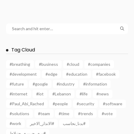
Tag Cloud
#breathing
#business
#cloud
#companies
#development
#edge
#education
#facebook
#future
#google
#industry
#information
#internet
#iot
#Lebanon
#life
#news
#Paul_Abi_Rached
#people
#security
#software
#solutions
#team
#time
#trends
#vote
بدنا_نحاسب#
الانذار_الاخير#
#work
بري_حريري_جنبلاط#