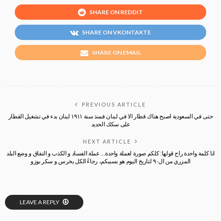
SHARE ON REDDIT
SHARE ON VKONTAKTE
SHARE ON EMAIL
PREVIOUS ARTICLE
حتى في السعودية اصبح هناك قطار الا في لبنان فمنذ سنة ١٩١١ لبنان بدء في تشغيل القطار
على سكك الحديد
NEXT ARTICLE
انا كلمة واحدة راح قولها: كلكم صورة لعملة واحدة… عملة الفساد و الكذب و النفاق و وضع البلد
المزري من ال٩٠ لتاريخ اليوم هو بسببكم، رجاءً الكل يخرس و سكر بوزو
LEAVE A REPLY