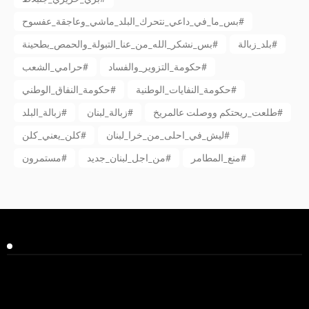
بس_ما_في_داعي_نتحرك_البلد_ماشي_وعاجقة_عفسوح#
بلد_زبالة#
بس_نشكر_الله_من_عنا_التبولة_والحمص_بطحينة#
حكومة_التزوير_والفساد#
حرامي_الشعب#
حكومة_النفايات_الوطنية#
حكومة_النفاق_الوطني#
طلعت_ريحتكم ووصلت عالمريخ#
زبالة_لبنان#
زبالة_البلد#
ليش_في_احلى_من_خرا_لبنان#
كلن_يعني_كلن#
منع_المطامر#
من_اجل_لبنان_جديد#
مستمرون#
Facebook