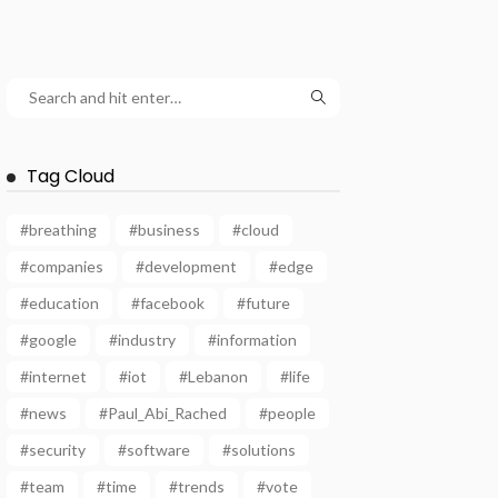
Tag Cloud
#breathing
#business
#cloud
#companies
#development
#edge
#education
#facebook
#future
#google
#industry
#information
#internet
#iot
#Lebanon
#life
#news
#Paul_Abi_Rached
#people
#security
#software
#solutions
#team
#time
#trends
#vote