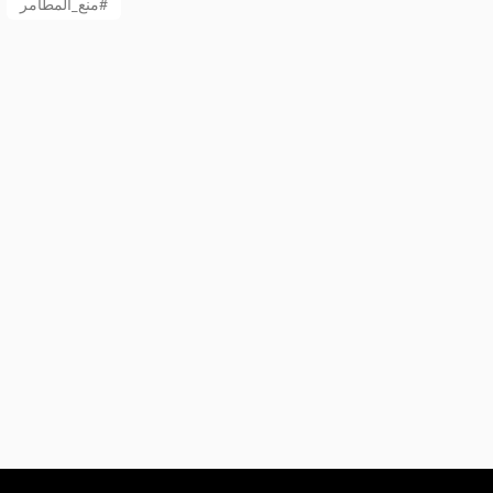
منع_المطامر#