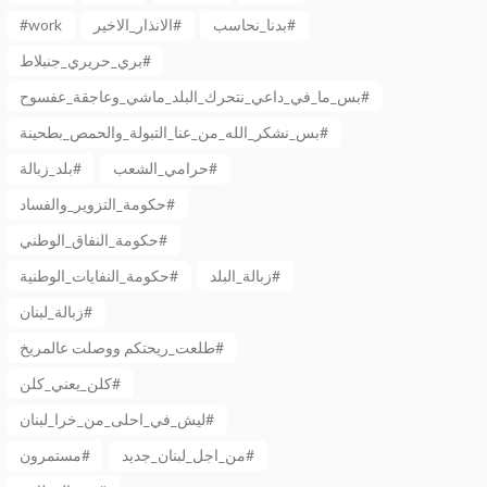
بدنا_نحاسب#
الانذار_الاخير#
#work
بري_حريري_جنبلاط#
بس_ما_في_داعي_نتحرك_البلد_ماشي_وعاجقة_عفسوح#
بس_نشكر_الله_من_عنا_التبولة_والحمص_بطحينة#
حرامي_الشعب#
بلد_زبالة#
حكومة_التزوير_والفساد#
حكومة_النفاق_الوطني#
زبالة_البلد#
حكومة_النفايات_الوطنية#
زبالة_لبنان#
طلعت_ريحتكم ووصلت عالمريخ#
كلن_يعني_كلن#
ليش_في_احلى_من_خرا_لبنان#
من_اجل_لبنان_جديد#
مستمرون#