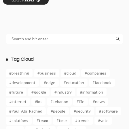
LEAVE A REPLY
Tag Cloud
#breathing
#business
#cloud
#companies
#development
#edge
#education
#facebook
#future
#google
#industry
#information
#internet
#iot
#Lebanon
#life
#news
#Paul_Abi_Rached
#people
#security
#software
#solutions
#team
#time
#trends
#vote