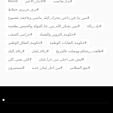
#work
الانذار_الاخير#
بدنا_نحاسب#
بري_حريري_جنبلاط#
بس_ما_في_داعي_نتحرك_البلد_ماشي_وعاجقة_عفسوح#
بلد_زبالة#
بس_نشكر_الله_من_عنا_التبولة_والحمص_بطحينة#
حكومة_التزوير_والفساد#
حرامي_الشعب#
حكومة_النفايات_الوطنية#
حكومة_النفاق_الوطني#
طلعت_ريحتكم ووصلت عالمريخ#
زبالة_لبنان#
زبالة_البلد#
ليش_في_احلى_من_خرا_لبنان#
كلن_يعني_كلن#
منع_المطامر#
من_اجل_لبنان_جديد#
مستمرون#
Facebook