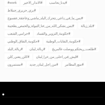
#work
الانذار_الاخير#
بدنا_نحاسب#
بري_حريري_جنبلاط#
بس_ما_في_داعي_نتحرك_البلد_ماشي_وعاجقة_عفسوح#
بلد_زبالة#
بس_نشكر_الله_من_عنا_التبولة_والحمص_بطحينة#
حكومة_التزوير_والفساد#
حرامي_الشعب#
حكومة_النفايات_الوطنية#
حكومة_النفاق_الوطني#
طلعت_ريحتكم ووصلت عالمريخ#
زبالة_لبنان#
زبالة_البلد#
ليش_في_احلى_من_خرا_لبنان#
كلن_يعني_كلن#
منع_المطامر#
من_اجل_لبنان_جديد#
مستمرون#
Facebook