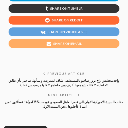
SHARE ON TUMBLR
SHARE ON REDDIT
SHARE ON VKONTAKTE
SHARE ON EMAIL
PREVIOUS ARTICLE
واحد محشش راح يزور صاحبو بالمستشفى شاف الممرضة و سألها: صاحبي بأي طابق
حاطينه؟! قلتله شو معو لأعرف وين حاطينو؟! قلها مرسيدس كحلية!!
NEXT ARTICLE
دخلت السيدة الاميركية الاولى الى قصر العاهل السعودي فوجدت 155 امرأة ! فسألتهن : من
انتم ؟ فأجابوها : نحن السيدة الاولى