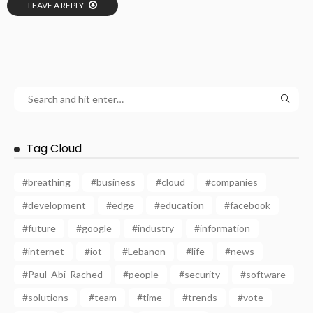
LEAVE A REPLY
Tag Cloud
#breathing
#business
#cloud
#companies
#development
#edge
#education
#facebook
#future
#google
#industry
#information
#internet
#iot
#Lebanon
#life
#news
#Paul_Abi_Rached
#people
#security
#software
#solutions
#team
#time
#trends
#vote