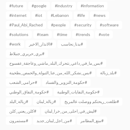
#future
#google
#industry
#information
#internet
#iot
#Lebanon
#life
#news
#Paul_Abi_Rached
#people
#security
#software
#solutions
#team
#time
#trends
#vote
#work
الانذار_الاخير#
بدنا_نحاسب#
بري_حريري_جنبلاط#
بس_ما_في_داعي_نتحرك_البلد_ماشي_وعاجقة_عفسوح#
بلد_زبالة#
بس_نشكر_الله_من_عنا_التبولة_والحمص_بطحينة#
حكومة_التزوير_والفساد#
حرامي_الشعب#
حكومة_النفايات_الوطنية#
حكومة_النفاق_الوطني#
طلعت_ريحتكم ووصلت عالمريخ#
زبالة_لبنان#
زبالة_البلد#
ليش_في_احلى_من_خرا_لبنان#
كلن_يعني_كلن#
منع_المطامر#
من_اجل_لبنان_جديد#
مستمرون#