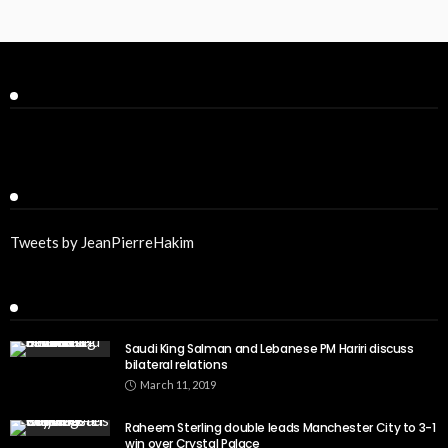
Facebook
Twitter
Tweets by JeanPierreHakim
Recent Posts
Saudi King Salman and Lebanese PM Hariri discuss
bilateral relations
March 11, 2019
Raheem Sterling double leads Manchester City to 3-1
win over Crystal Palace