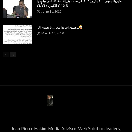
الكهرباء بتجي ٦:٠٠ بتروح ٦:٠٣ عرصات وزراء الطاقة اللي وعودوا
بال٢٠١٥ الكهرباء ٢٤/٢٤
June 11, 2018
هيدي اخرة التعر… يا بسين الز…
March 13, 2019
ABOUT US
Jean Pierre Hakim, Media Advisor, Web Solution leaders,