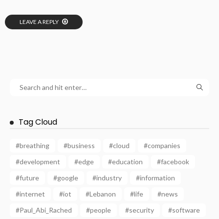
LEAVE A REPLY
Tag Cloud
#breathing
#business
#cloud
#companies
#development
#edge
#education
#facebook
#future
#google
#industry
#information
#internet
#iot
#Lebanon
#life
#news
#Paul_Abi_Rached
#people
#security
#software