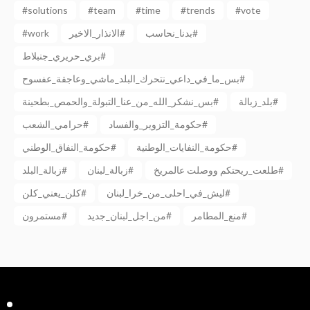
#solutions
#team
#time
#trends
#vote
بدنا_نحاسب#
الانذار_الاخير#
#work
بري_حريري_جنبلاط#
بس_ما_في_داعي_نتحرك_البلد_ماشي_وعاجقة_عفسوح#
بلد_زبالة#
بس_نشكر_الله_من_عنا_التبولة_والحمص_بطحينة#
حكومة_التزوير_والفساد#
حرامي_الشعب#
حكومة_النفايات_الوطنية#
حكومة_النفاق_الوطني#
طلعت_ريحتكم ووصلت عالمريخ#
زبالة_لبنان#
زبالة_البلد#
ليش_في_احلى_من_خرا_لبنان#
كلن_يعني_كلن#
منع_المطامر#
من_اجل_لبنان_جديد#
مستمرون#
Facebook