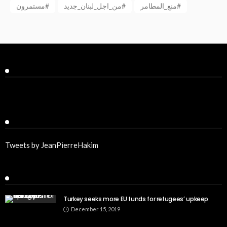
منع_المطامر#
من_اجل_لبنان_جديد#
مستمرون#
Facebook
Twitter
Tweets by JeanPierreHakim
Recent Posts
Turkey seeks more EU funds for refugees’ upkeep
December 15, 2019