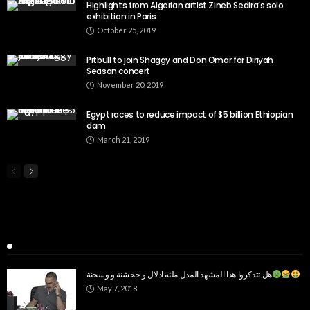
Highlights from Algerian artist Zineb Sedira’s solo
exhibition in Paris
October 25, 2019
Pitbull to join Shaggy and Don Omar for Diriyah
Season concert
November 20, 2019
Egypt races to reduce impact of $5 billion Ethiopian
dam
March 21, 2019
Popular Week
هل تتذكروا هذا المشهد المذل ملئه اذلال و جحشنة و وسخنة
May 7, 2018