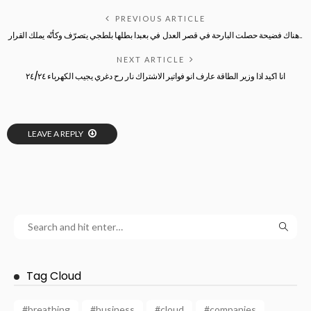
PREVIOUS ARTICLE
‏هناك فضيحة حصلت البارحة في قصر العدل في بعبدا بطلها بلطجي يتصرّف وكأنّه يملك القرار..
NEXT ARTICLE
انا اكيد اذا وزير الطاقة عارف انو فواتير الاشتراك نار رح دغري يجيب الكهرباء ٢٤/٢٤
LEAVE A REPLY
Tag Cloud
#breathing
#business
#cloud
#companies