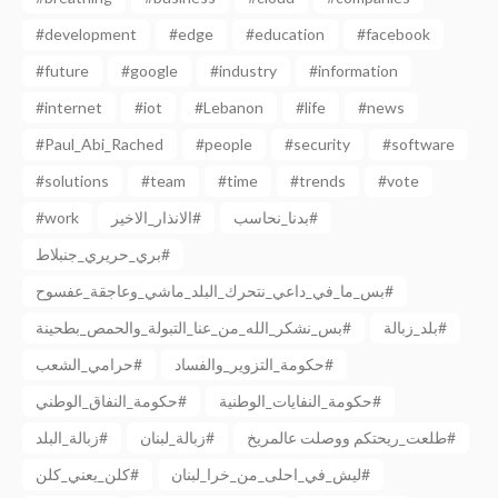
#development
#edge
#education
#facebook
#future
#google
#industry
#information
#internet
#iot
#Lebanon
#life
#news
#Paul_Abi_Rached
#people
#security
#software
#solutions
#team
#time
#trends
#vote
بدنا_نحاسب#
الانذار_الاخير#
#work
بري_حريري_جنبلاط#
بس_ما_في_داعي_نتحرك_البلد_ماشي_وعاجقة_عفسوح#
بلد_زبالة#
بس_نشكر_الله_من_عنا_التبولة_والحمص_بطحينة#
حكومة_التزوير_والفساد#
حرامي_الشعب#
حكومة_النفايات_الوطنية#
حكومة_النفاق_الوطني#
طلعت_ريحتكم ووصلت عالمريخ#
زبالة_لبنان#
زبالة_البلد#
ليش_في_احلى_من_خرا_لبنان#
كلن_يعني_كلن#