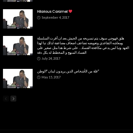
Hilarious Caramel
September 4, 2017
هلق قهوجي سوف يتم تسريحه من الجيش بعد ان أقرت السلسلة
ومعاشه التقاعدي وتعويضه تضاعف اضعاف مضاعفة لذلك تبا لهذا
العهد ‏وتبا لمن يدعي مكافحة الفساد… على شرط هذا مثل صغير على
الفساد المنهج و المخطط له بكل دقة
July 24, 2017
قلة من الأشخاص الذين يريدون لبنان “الوطن”
May 15, 2017