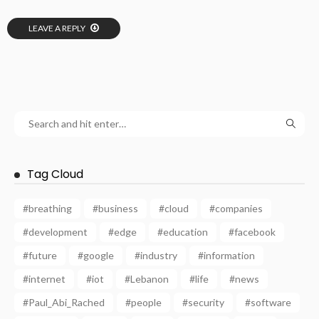
LEAVE A REPLY
Tag Cloud
#breathing
#business
#cloud
#companies
#development
#edge
#education
#facebook
#future
#google
#industry
#information
#internet
#iot
#Lebanon
#life
#news
#Paul_Abi_Rached
#people
#security
#software