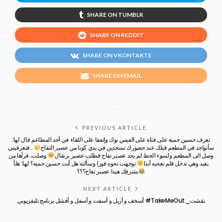
SHARE ON TUMBLR
SHARE ON REDDIT
SHARE ON VKONTAKTE
SHARE ON EMAIL
PREVIOUS ARTICLE
تعرف حسين حمية على فتاة على الفيس بوك وإتفقا على اللقاء في أحد المطاعم قال لها:
سأتواجد في المطعم قبلك عند حضورك ستجدين في يدي كوبا من عصير التفاح
..فتعرفيني
وصل الى المطعم ولسوء الحظ لم يجد عصير تفاح فطلب عصير برتقال
وصلت..فرآها من
بعيد وهي تدخل فلم تعجبه أبدا
توجهت نحوه فورا وسألته هل أنت حسين حمية؟ لها: هلأ
بشرفِك هيدا عصير تفاح؟؟؟
NEXT ARTICLE
أسخف و أزبل و أسفت و أسفل و أفشل برنامج تليفزيوني #TakeMeOut_نقشت