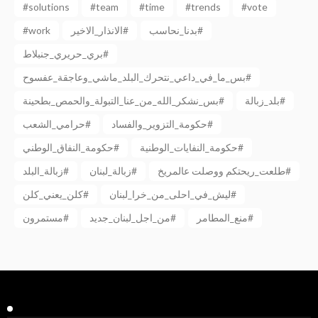
#solutions
#team
#time
#trends
#vote
#work
الانذار_الاخير#
بدنا_نحاسب#
بري_حريري_جنبلاط#
بس_ما_في_داعي_نتحرك_البلد_ماشي_وعاجقة_عفسوح#
بلد_زبالة#
بس_نشكر_الله_من_عنا_التبولة_والحمص_بطحينة#
حكومة_التزوير_والفساد#
حرامي_الشعب#
حكومة_النفايات_الوطنية#
حكومة_النفاق_الوطني#
طلعت_ريحتكم ووصلت عالمريخ#
زبالة_لبنان#
زبالة_البلد#
ليش_في_احلى_من_خرا_لبنان#
كلن_يعني_كلن#
منع_المطامر#
من_اجل_لبنان_جديد#
مستمرون#
Facebook