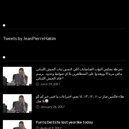
Twitter
Tweets by JeanPierreHakim
Recent Posts
شرطة مجلس النواب القباضايات اللي لابسين ثياب الجيش اللبناني
مافي مرة الا وبيعتدوا على المتظاهرين بلا اي ضوابط وحدود.. برسم
قائد الجيش اللبناني !
June 19, 2017
هلاء فالنتين صار ب ١١، ١٢، ١٣، ١٤ يعني اختراعات ما فيي خبركم إنّو
بلا هبل
January 26, 2017
Punta Del Este last year like today
August 9, 2017