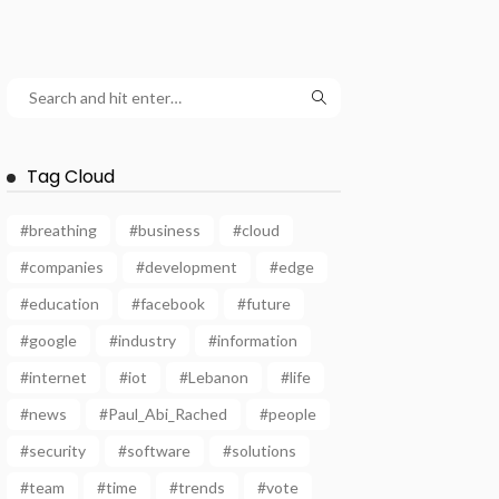
Tag Cloud
#breathing
#business
#cloud
#companies
#development
#edge
#education
#facebook
#future
#google
#industry
#information
#internet
#iot
#Lebanon
#life
#news
#Paul_Abi_Rached
#people
#security
#software
#solutions
#team
#time
#trends
#vote