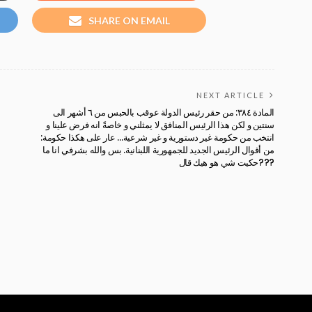
SHARE ON EMAIL
NEXT ARTICLE
المادة ٣٨٤: من حقر رئيس الدولة عوقب بالحبس من ٦ أشهر الى
سنتين و لكن هذا الرئيس المنافق لا يمثلني و خاصةً انه فرض علينا و
انتخب من حكومة غير دستورية و غير شرعية… عار على هكذا حكومة:
من أقوال الرئيس الجديد للجمهورية اللبنانية. بس والله بشرفي انا ما
حكيت شي هو هيك قال???