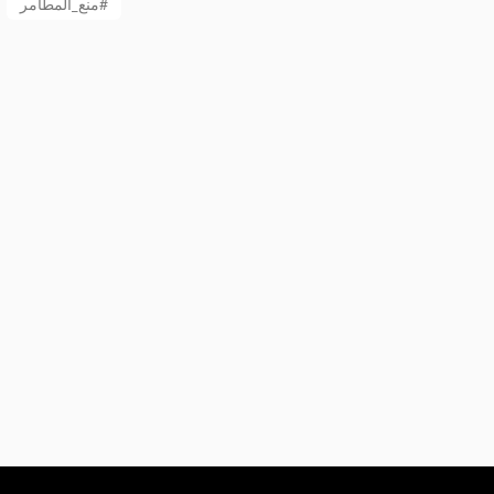
منع_المطامر#