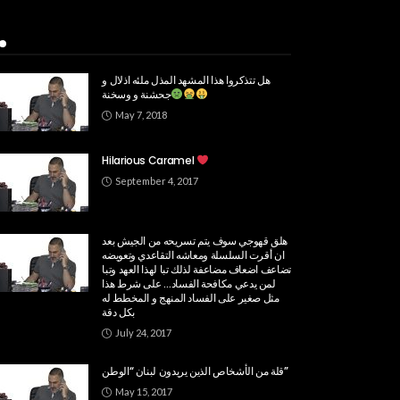
Popular Week
هل تتذكروا هذا المشهد المذل ملئه اذلال و
جحشنة و وسخنة
May 7, 2018
Hilarious Caramel
September 4, 2017
هلق قهوجي سوف يتم تسريحه من الجيش بعد
ان أقرت السلسلة ومعاشه التقاعدي وتعويضه
تضاعف اضعاف مضاعفة لذلك تبا لهذا العهد ‏وتبا
لمن يدعي مكافحة الفساد… على شرط هذا
مثل صغير على الفساد المنهج و المخطط له
بكل دقة
July 24, 2017
قلة من الأشخاص الذين يريدون لبنان “الوطن”
May 15, 2017