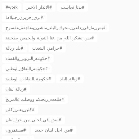
بدنا_نحاسب#
الانذار_الاخير#
#work
بري_حريري_جنبلاط#
بس_ما_في_داعي_نتحرك_البلد_ماشي_وعاجقة_عفسوح#
بس_نشكر_الله_من_عنا_التبولة_والحمص_بطحينة#
حرامي_الشعب#
بلد_زبالة#
حكومة_التزوير_والفساد#
حكومة_النفاق_الوطني#
زبالة_البلد#
حكومة_النفايات_الوطنية#
زبالة_لبنان#
طلعت_ريحتكم ووصلت عالمريخ#
كلن_يعني_كلن#
ليش_في_احلى_من_خرا_لبنان#
من_اجل_لبنان_جديد#
مستمرون#