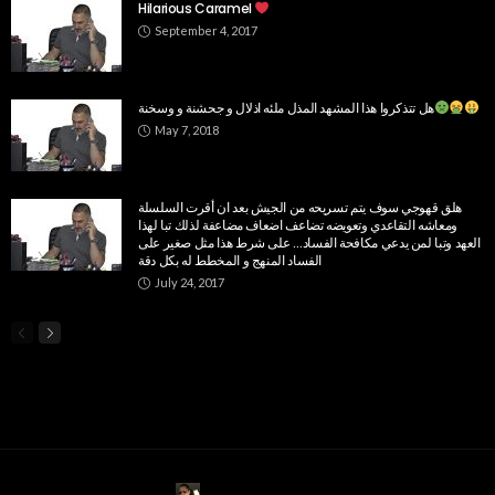
Hilarious Caramel
September 4, 2017
هل تتذكروا هذا المشهد المذل ملئه اذلال و جحشنة و وسخنة
May 7, 2018
هلق قهوجي سوف يتم تسريحه من الجيش بعد ان أقرت السلسلة
ومعاشه التقاعدي وتعويضه تضاعف اضعاف مضاعفة لذلك تبا لهذا
العهد ‏وتبا لمن يدعي مكافحة الفساد… على شرط هذا مثل صغير على
الفساد المنهج و المخطط له بكل دقة
July 24, 2017