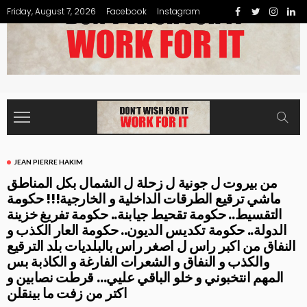
Friday, August 7, 2026
Facebook
Instagram
JEAN PIERRE HAKIM
من بيروت ل جونية ل زحلة ل الشمال بكل المناطق
ماشي ترقيع الطرقات الداخلية و الخارجية!!! حكومة
التقسيط.. حكومة تقحيط جيابنة.. حكومة تفريغ خزينة
الدولة.. حكومة تكديس الديون.. حكومة العار الكذب و
النفاق من اكبر راس ل اصغر راس بالبلديات بلد الترقيع
والكذب و النفاق و الشعرات الفارغة و الكاذبة بس
المهم انتخبوني و خلو الباقي عليي… قرطت نصابين و
اكتر من زفت ما بينقلن