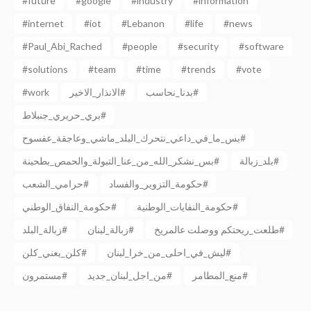
#future
#google
#industry
#information
#internet
#iot
#Lebanon
#life
#news
#Paul_Abi_Rached
#people
#security
#software
#solutions
#team
#time
#trends
#vote
#work
الانذار_الاخير#
بدنا_نحاسب#
بري_حريري_جنبلاط#
بس_ما_في_داعي_نتحرك_البلد_ماشي_وعاجقة_عفسوح#
بلد_زبالة#
بس_نشكر_الله_من_عنا_التبولة_والحمص_بطحينة#
حكومة_التزوير_والفساد#
حرامي_الشعب#
حكومة_النفايات_الوطنية#
حكومة_النفاق_الوطني#
طلعت_ريحتكم ووصلت عالمريخ#
زبالة_لبنان#
زبالة_البلد#
ليش_في_احلى_من_خرا_لبنان#
كلن_يعني_كلن#
منع_المطامر#
من_اجل_لبنان_جديد#
مستمرون#