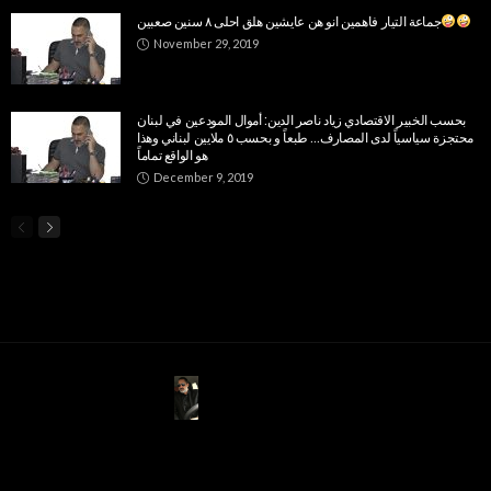
جماعة التيار فاهمين انو هن عايشين هلق احلى ٨ سنين صعبين
November 29, 2019
بحسب الخبير الاقتصادي زياد ناصر الدين: أموال المودعين في لبنان
محتجزة سياسياً لدى المصارف… طبعاً و بحسب ٥ ملايين لبناني وهذا
هو الواقع تماماً
December 9, 2019
ABOUT US