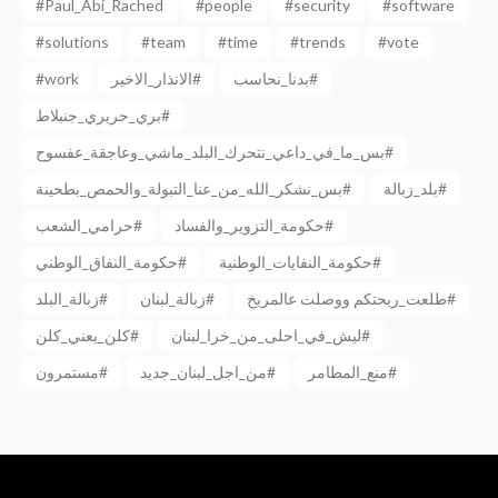
#Paul_Abi_Rached
#people
#security
#software
#solutions
#team
#time
#trends
#vote
#work
الانذار_الاخير#
بدنا_نحاسب#
بري_حريري_جنبلاط#
بس_ما_في_داعي_نتحرك_البلد_ماشي_وعاجقة_عفسوح#
بلد_زبالة#
بس_نشكر_الله_من_عنا_التبولة_والحمص_بطحينة#
حكومة_التزوير_والفساد#
حرامي_الشعب#
حكومة_النفايات_الوطنية#
حكومة_النفاق_الوطني#
طلعت_ريحتكم ووصلت عالمريخ#
زبالة_لبنان#
زبالة_البلد#
ليش_في_احلى_من_خرا_لبنان#
كلن_يعني_كلن#
منع_المطامر#
من_اجل_لبنان_جديد#
مستمرون#