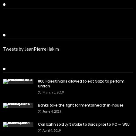
Facebook
Twitter
Tweets by JeanPierreHakim
Recent Posts
800 Palestinians allowed to exit Gaza to perform
Umrah
March 3, 2019
Banks take the fight for mental health in-house
June 4, 2019
Carl Icahn sold Lyft stake to Soros prior to IPO — WSJ
April 4, 2019