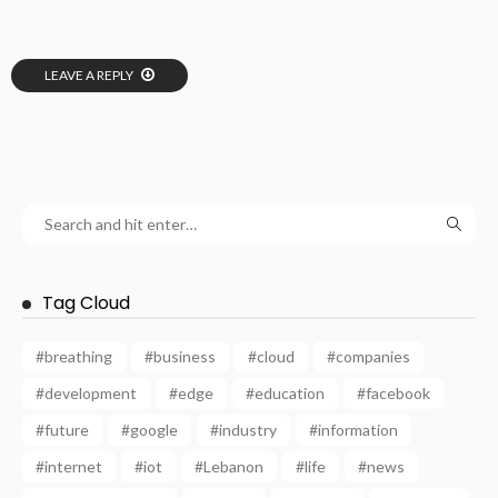
LEAVE A REPLY
Tag Cloud
#breathing
#business
#cloud
#companies
#development
#edge
#education
#facebook
#future
#google
#industry
#information
#internet
#iot
#Lebanon
#life
#news