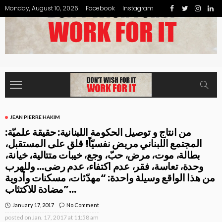
Monday, August 10, 2026
Facebook
Instagram
JEAN PIERRE HAKIM
من انتاج و توصيل الحكومة اللبنانية: حقيقة علميّة:
المجتمع اللبناني مريض نفسيّاً! قلق على المستقبل،
بطالة، موت، مرض، حبّ، وجع، خيبات متتالية، خيانة،
وحدة، تعاسة، فقر، عدم اكتفاء، عدم رضى… وللهرب
من هذا الواقع وسيلة واحدة: “مهدّئات، مسكنات وأدوية
مضادة للاكتئاب”…
January 17, 2017
No Comment
posted on
Jan. 17, 2017 at 11:58 am