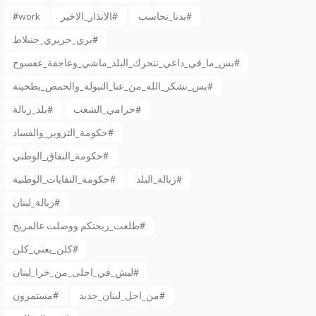
#work
الانذار_الاخير#
بدنا_نحاسب#
بري_حريري_جنبلاط#
بس_ما_في_داعي_نتحرك_البلد_ماشي_وعاجقة_عفسوح#
بس_نشكر_الله_من_عنا_التبولة_والحمص_بطحينة#
حرامي_الشعب#
بلد_زبالة#
حكومة_التزوير_والفساد#
حكومة_النفاق_الوطني#
زبالة_البلد#
حكومة_النفايات_الوطنية#
زبالة_لبنان#
طلعت_ريحتكم ووصلت عالمريخ#
كلن_يعني_كلن#
ليش_في_احلى_من_خرا_لبنان#
من_اجل_لبنان_جديد#
مستمرون#