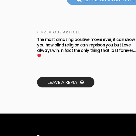
PREVIOUS ARTICLE
The most amazing positive movie ever, it can show
you how blind religion can imprison you but Love
always win, in fact the only thing that last forever…
LEAVE A REPLY
Facebook