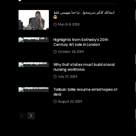
انشالله كلكم بتترشحوا… ما حدا يفهمني غلط
March 8, 2018
Highlights from Sotheby’s 20th
Century Art sale in London
October 18, 2019
Why Gulf states must build a local
nursing workforce
July 27, 2019
Taliban talks resume amid hopes of
deal
August 23, 2019