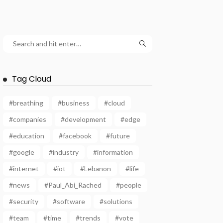
Tag Cloud
#breathing
#business
#cloud
#companies
#development
#edge
#education
#facebook
#future
#google
#industry
#information
#internet
#iot
#Lebanon
#life
#news
#Paul_Abi_Rached
#people
#security
#software
#solutions
#team
#time
#trends
#vote