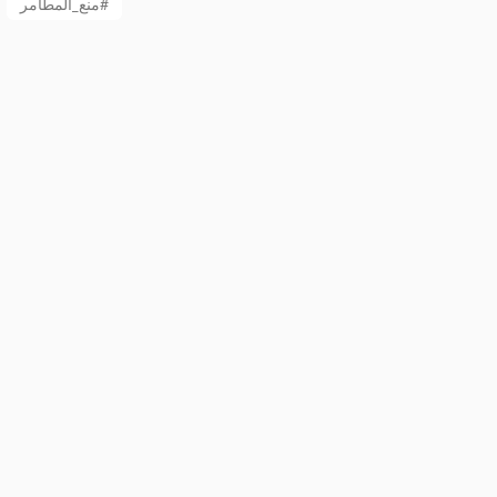
منع_المطامر#