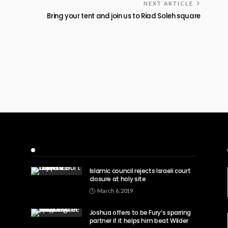
NEXT ARTICLE
Bring your tent and join us to Riad Soleh square
Recent Posts
Islamic council rejects Israeli court
closure at holy site
March 6, 2019
Joshua offers to be Fury’s sparring
partner if it helps him beat Wilder