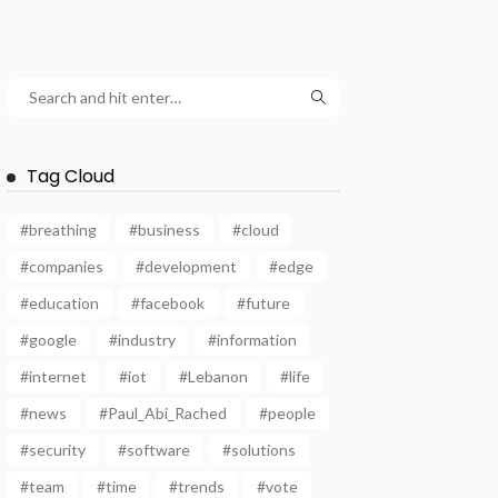
Tag Cloud
#breathing
#business
#cloud
#companies
#development
#edge
#education
#facebook
#future
#google
#industry
#information
#internet
#iot
#Lebanon
#life
#news
#Paul_Abi_Rached
#people
#security
#software
#solutions
#team
#time
#trends
#vote