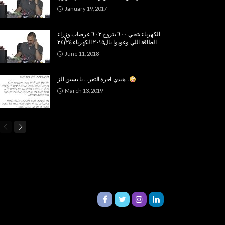
January 19, 2017
الكهرباء بتجي ٦:٠٠ بتروح ٦:٠٣ عرصات وزراء
الطاقة اللي وعودوا بال٢٠١٥ الكهرباء ٢٤/٢٤
June 11, 2018
هيدي اخرة التعر… يا بسين الز…
March 13, 2019