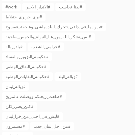
#work
الانذار_الاخير#
بدنا_نحاسب#
بري_حريري_جنبلاط#
بس_ما_في_داعي_نتحرك_البلد_ماشي_وعاجقة_عفسوح#
بس_نشكر_الله_من_عنا_التبولة_والحمص_بطحينة#
حرامي_الشعب#
بلد_زبالة#
حكومة_التزوير_والفساد#
حكومة_النفاق_الوطني#
زبالة_البلد#
حكومة_النفايات_الوطنية#
زبالة_لبنان#
طلعت_ريحتكم ووصلت عالمريخ#
كلن_يعني_كلن#
ليش_في_احلى_من_خرا_لبنان#
من_اجل_لبنان_جديد#
مستمرون#