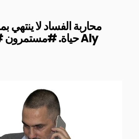
محاربة الفساد لا ينتهي بم
حياة. #مستمرو Aly