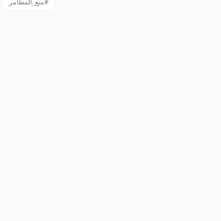
منع_المطامر#