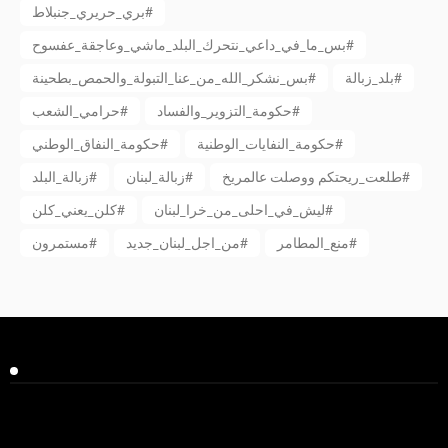
بري_حريري_جنبلاط#
بس_ما_في_داعي_نتحرك_البلد_ماشي_وعاجقة_عفسوح#
بلد_زبالة#
بس_نشكر_الله_من_عنا_التبولة_والحمص_بطحينة#
حكومة_التزوير_والفساد#
حرامي_الشعب#
حكومة_النفايات_الوطنية#
حكومة_النفاق_الوطني#
طلعت_ريحتكم ووصلت عالمريخ#
زبالة_لبنان#
زبالة_البلد#
ليش_في_احلى_من_خرا_لبنان#
كلن_يعني_كلن#
منع_المطامر#
من_اجل_لبنان_جديد#
مستمرون#
Facebook