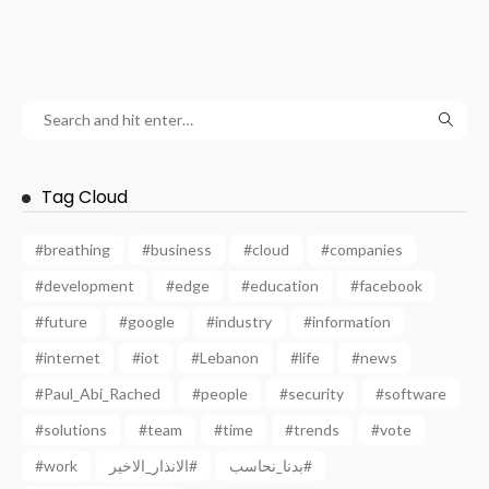
Tag Cloud
#breathing
#business
#cloud
#companies
#development
#edge
#education
#facebook
#future
#google
#industry
#information
#internet
#iot
#Lebanon
#life
#news
#Paul_Abi_Rached
#people
#security
#software
#solutions
#team
#time
#trends
#vote
بدنا_نحاسب#
الانذار_الاخير#
#work