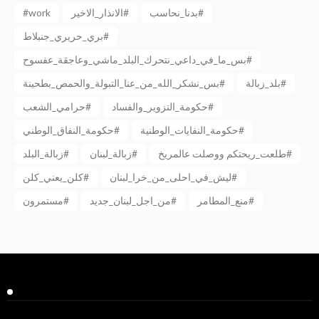
#work
الانذار_الاخير#
بدنا_نحاسب#
بري_حريري_جنبلاط#
بس_ما_في_داعي_نتحرك_البلد_ماشي_وعاجقة_عفسوح#
بلد_زبالة#
بس_نشكر_الله_من_عنا_التبولة_والحمص_بطحينة#
حكومة_التزوير_والفساد#
حرامي_الشعب#
حكومة_النفايات_الوطنية#
حكومة_النفاق_الوطني#
طلعت_ريحتكم ووصلت عالمريخ#
زبالة_لبنان#
زبالة_البلد#
ليش_في_احلى_من_خرا_لبنان#
كلن_يعني_كلن#
منع_المطامر#
من_اجل_لبنان_جديد#
مستمرون#
Facebook