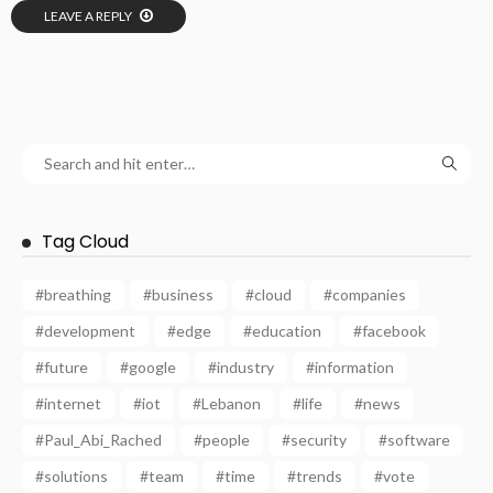
LEAVE A REPLY
Tag Cloud
#breathing
#business
#cloud
#companies
#development
#edge
#education
#facebook
#future
#google
#industry
#information
#internet
#iot
#Lebanon
#life
#news
#Paul_Abi_Rached
#people
#security
#software
#solutions
#team
#time
#trends
#vote