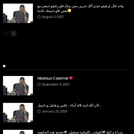
واحد قال لرفيقو عندي ألك خبرين مش مناح قلو رفيقو جمعن مع
بعض قلو حبيبتك خانتنا
August 2, 2017
Popular Week
Hilarious Caramel
September 4, 2017
كان الله لديه ثلاثة أبناء… قايين و هابيل و باسيل…
January 23, 2018
وزراء و كتلة #القوات_اللبنانية تستقيل: #جعجع: هذه الحكومة