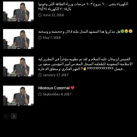
الكهرباء بتجي ٦:٠٠ بتروح ٦:٠٣ عرصات وزراء الطاقة اللي وعودوا
بال٢٠١٥ الكهرباء ٢٤/٢٤
June 11, 2018
هل تتذكروا هذا المشهد المذل ملئه اذلال و جحشنة و وسخنة
May 7, 2018
القديس اردوغان عليه السلام و لقد تم تطويبه مؤخراً في البطريركية
الاسلامية السعودية لإطعامه المبجل المقدس أمير المؤمنين سعود بن
?
فيصل ?????????????
العهر الفكري و منطق الدعارة…
January 17, 2017
Hilarious Caramel
September 4, 2017