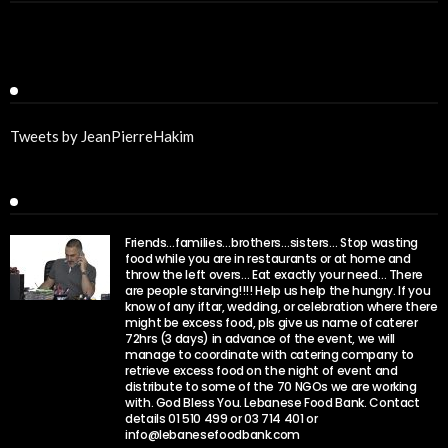
Twitter
Tweets by JeanPierreHakim
Recent Posts
Friends…families…brothers…sisters… Stop wasting
food while you are in restaurants or at home and
throw the left overs… Eat exactly your need… There
are people starving!!!! Help us help the hungry. If you
know of any iftar, wedding, or celebration where there
might be excess food, pls give us name of caterer
72hrs (3 days) in advance of the event, we will
manage to coordinate with catering company to
retrieve excess food on the night of event and
distribute to some of the 70 NGOs we are working
with. God Bless You. Lebanese Food Bank. Contact
details 01 510 499 or 03 714 401 or
info@lebanesefoodbank.com