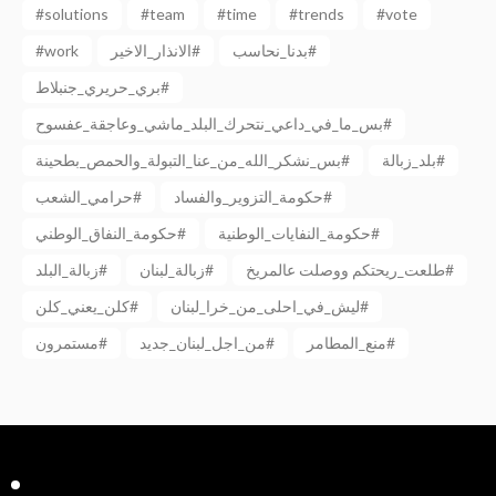
#solutions
#team
#time
#trends
#vote
#work
الانذار_الاخير#
بدنا_نحاسب#
بري_حريري_جنبلاط#
بس_ما_في_داعي_نتحرك_البلد_ماشي_وعاجقة_عفسوح#
بلد_زبالة#
بس_نشكر_الله_من_عنا_التبولة_والحمص_بطحينة#
حكومة_التزوير_والفساد#
حرامي_الشعب#
حكومة_النفايات_الوطنية#
حكومة_النفاق_الوطني#
طلعت_ريحتكم ووصلت عالمريخ#
زبالة_لبنان#
زبالة_البلد#
ليش_في_احلى_من_خرا_لبنان#
كلن_يعني_كلن#
منع_المطامر#
من_اجل_لبنان_جديد#
مستمرون#
Facebook