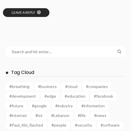
LEAVE A REPLY
Tag Cloud
#breathing
#business
#cloud
#companies
#development
#edge
#education
#facebook
#future
#google
#industry
#information
#internet
#iot
#Lebanon
#life
#news
#Paul_Abi_Rached
#people
#security
#software