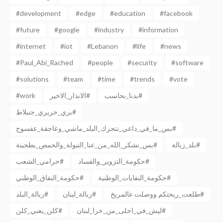
#development
#edge
#education
#facebook
#future
#google
#industry
#information
#internet
#iot
#Lebanon
#life
#news
#Paul_Abi_Rached
#people
#security
#software
#solutions
#team
#time
#trends
#vote
#work
الانذار_الاخير#
بدنا_نحاسب#
بري_حريري_جنبلاط#
بس_ما_في_داعي_نتحرك_البلد_ماشي_وعاجقة_عفسوح#
بلد_زبالة#
بس_نشكر_الله_من_عنا_التبولة_والحمص_بطحينة#
حكومة_التزوير_والفساد#
حرامي_الشعب#
حكومة_النفايات_الوطنية#
حكومة_النفاق_الوطني#
طلعت_ريحتكم ووصلت عالمريخ#
زبالة_لبنان#
زبالة_البلد#
ليش_في_احلى_من_خرا_لبنان#
كلن_يعني_كلن#