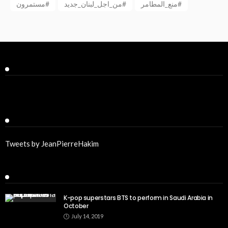
منع_المطامر#
من_اجل_لبنان_جديد#
مستمرون#
Facebook
Twitter
Tweets by JeanPierreHakim
Recent Posts
K-pop superstars BTS to perform in Saudi Arabia in
October
July 14, 2019