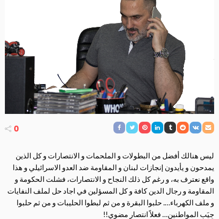
0
ليس هنالك أفضل من البطولات و الملحمات و الانتصارات و كل الذين
يمدحون و يأيدون إنجازات لبنان و المقاومة ضد العدو الاسرائيلي و هذا
واقع نعترف به، و رغم كل ذلك النجاح و الانتصارات، فشلت الحكومة و
المقاومة و رجال الدين كافة و كل المسؤلين في اجاد حل لملف النفايات
و ملف الكهرباء…. حلبوا البقرة و من ثم لبطوا الحليبات و من ثم حلبوا
جِيَب المواطنين… فعلاً انتصار مضوي!!