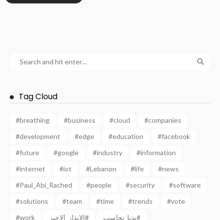
Tag Cloud
#breathing
#business
#cloud
#companies
#development
#edge
#education
#facebook
#future
#google
#industry
#information
#internet
#iot
#Lebanon
#life
#news
#Paul_Abi_Rached
#people
#security
#software
#solutions
#team
#time
#trends
#vote
#work
الانذار_الاخير#
بدنا_نحاسب#