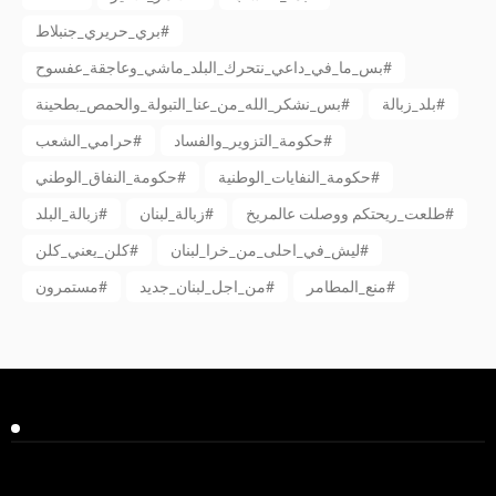
بري_حريري_جنبلاط#
بس_ما_في_داعي_نتحرك_البلد_ماشي_وعاجقة_عفسوح#
بلد_زبالة#
بس_نشكر_الله_من_عنا_التبولة_والحمص_بطحينة#
حكومة_التزوير_والفساد#
حرامي_الشعب#
حكومة_النفايات_الوطنية#
حكومة_النفاق_الوطني#
طلعت_ريحتكم ووصلت عالمريخ#
زبالة_لبنان#
زبالة_البلد#
ليش_في_احلى_من_خرا_لبنان#
كلن_يعني_كلن#
منع_المطامر#
من_اجل_لبنان_جديد#
مستمرون#
Facebook