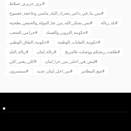
بري_حريري_جنبلاط#
بس_ما_في_داعي_نتحرك_البلد_ماشي_وعاجقة_عفسوح#
بلد_زبالة#
بس_نشكر_الله_من_عنا_التبولة_والحمص_بطحينة#
حكومة_التزوير_والفساد#
حرامي_الشعب#
حكومة_النفايات_الوطنية#
حكومة_النفاق_الوطني#
طلعت_ريحتكم ووصلت عالمريخ#
زبالة_لبنان#
زبالة_البلد#
ليش_في_احلى_من_خرا_لبنان#
كلن_يعني_كلن#
منع_المطامر#
من_اجل_لبنان_جديد#
مستمرون#
Facebook