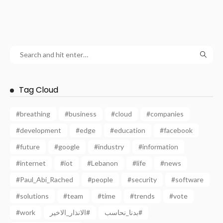
Tag Cloud
#breathing
#business
#cloud
#companies
#development
#edge
#education
#facebook
#future
#google
#industry
#information
#internet
#iot
#Lebanon
#life
#news
#Paul_Abi_Rached
#people
#security
#software
#solutions
#team
#time
#trends
#vote
#work
الانذار_الاخير#
بدنا_نحاسب#