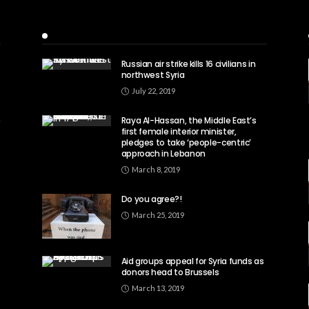
Recent Posts
Russian air strike kills 16 civilians in
northwest Syria
July 22, 2019
Raya Al-Hassan, the Middle East’s
first female interior minister,
pledges to take ‘people-centric’
approach in Lebanon
March 8, 2019
Do you agree?!
March 25, 2019
Aid groups appeal for Syria funds as
donors head to Brussels
March 13, 2019