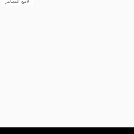
منع_المطامر#