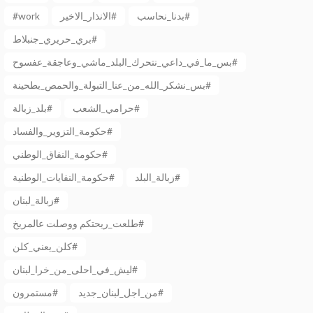
#work
الانذار_الاخير#
بدنا_نحاسب#
بري_حريري_جنبلاط#
بس_ما_في_داعي_نتحرك_البلد_ماشي_وعاجقة_عفسوح#
بس_نشكر_الله_من_عنا_التبولة_والحمص_بطحينة#
حرامي_الشعب#
بلد_زبالة#
حكومة_التزوير_والفساد#
حكومة_النفاق_الوطني#
زبالة_البلد#
حكومة_النفايات_الوطنية#
زبالة_لبنان#
طلعت_ريحتكم ووصلت عالمريخ#
كلن_يعني_كلن#
ليش_في_احلى_من_خرا_لبنان#
من_اجل_لبنان_جديد#
مستمرون#