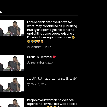
Popular Week
Facebook blocked me 3 days for
what they considered as publishing
nudity and pornographic content
and all the porno pages existing on
Facebook are legal porno pages
January 18, 2017
Hilarious Caramel
September 4, 2017
قلة من الأشخاص الذين يريدون لبنان “الوطن”
May 15, 2017
Respect your woman No violence
against her or your ass will be kicked