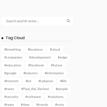
Tag Cloud
#breathing
#business
#cloud
#companies
#development
#edge
#education
#facebook
#future
#google
#industry
#information
#internet
#iot
#Lebanon
#life
#news
#Paul_Abi_Rached
#people
#security
#software
#solutions
#team
#time
#trends
#vote