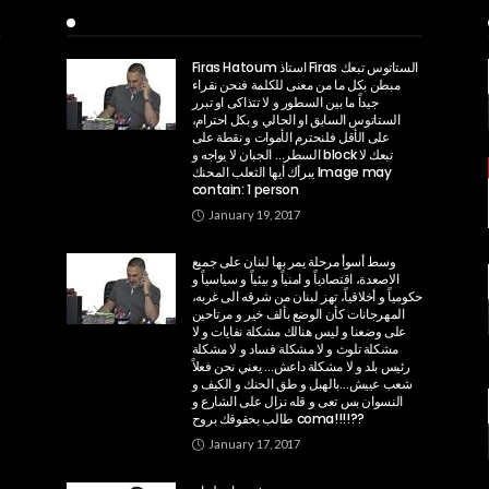
Recent Posts
Firas Hatoum استاذ Firas الستاتوس تبعك
مبطن بكل ما من معنى للكلمة فنحن نقراء
جيداً ما بين السطور و لا تتذاكى او تبرر
الستاتوس السابق او الحالي و بكل احترام،
على الأقل فلنحترم الأموات و نقطة على
السطر… الجبان لا يواجه و block تبعك لا
يبرأك أيها الثعلب المحنك Image may
contain: 1 person
January 19, 2017
وسط أسوأ مرحلة يمر بها لبنان على جميع
الاصعدة، اقتصادياً و امنياً و بيئياً و سياسياً و
حكومياً و أخلاقياً، تهز لبنان من شرقه الى غربه،
المهرجانات كأن الوضع بألف خير و مرتاحين
على وضعنا و ليس هنالك مشكلة نفايات و لا
مشكلة تلوث و لا مشكلة فساد و لا مشكلة
رئيس بلد و لا مشكلة داعش… يعني نحن فعلاً
شعب عييش…بالهبل و طق الحنك و الكيف و
النسوان بس تعى و قله نزال على الشارع و
طالب بحقوقك بروح coma!!!!??
January 17, 2017