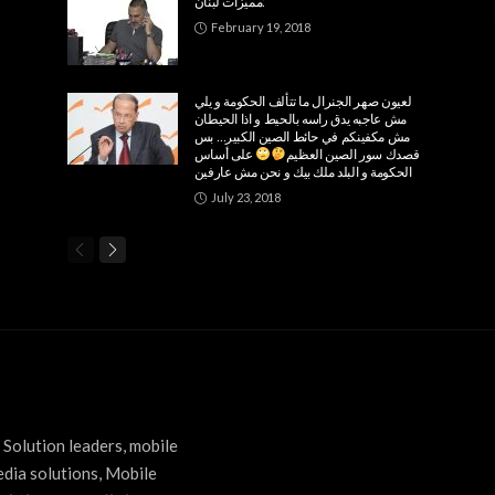
مميزات لبنان:
February 19, 2018
لعيون صهر الجنرال ما تتألف الحكومة و يلي
مش عاجبه يدق راسه بالحيط و اذا الحيطان
مش مكفينكم في حائط الصين الكبير… بس
قصدك سور الصين العظيم
على أساس
الحكومة و البلد ملك بيك و نحن مش عارفين
July 23, 2018
Solution leaders, mobile
edia solutions, Mobile