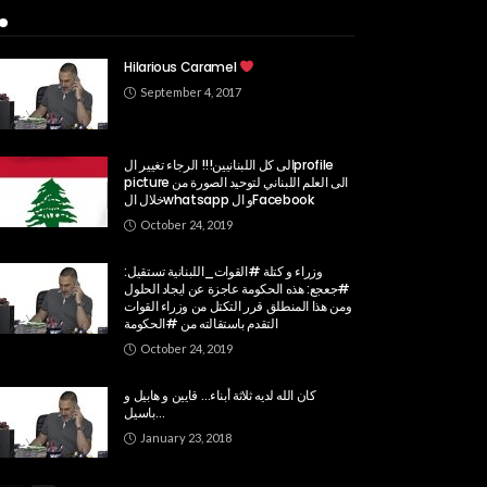
Popular Week
Hilarious Caramel
September 4, 2017
الى كل اللبنانيين!!! الرجاء تغيير الprofile
picture الى العلم اللبناني لتوحيد الصورة من
خلال الwhatsapp و الFacebook
October 24, 2019
وزراء و كتلة #القوات_اللبنانية تستقيل:
#جعجع: هذه الحكومة عاجزة عن ايجاد الحلول
ومن هذا المنطلق قرر التكتل من وزراء القوات
التقدم باستقالته من #الحكومة
October 24, 2019
كان الله لديه ثلاثة أبناء… قايين و هابيل و
باسيل…
January 23, 2018