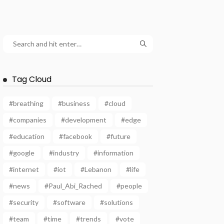
Tag Cloud
#breathing
#business
#cloud
#companies
#development
#edge
#education
#facebook
#future
#google
#industry
#information
#internet
#iot
#Lebanon
#life
#news
#Paul_Abi_Rached
#people
#security
#software
#solutions
#team
#time
#trends
#vote