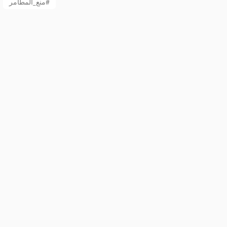
منع_المطامر#