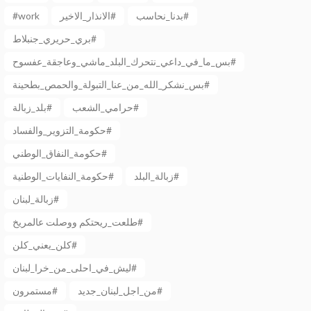
بدنا_نحاسب#
الانذار_الاخير#
#work
بري_حريري_جنبلاط#
بس_ما_في_داعي_نتحرك_البلد_ماشي_وعاجقة_عفسوح#
بس_نشكر_الله_من_عنا_التبولة_والحمص_بطحينة#
حرامي_الشعب#
بلد_زبالة#
حكومة_التزوير_والفساد#
حكومة_النفاق_الوطني#
زبالة_البلد#
حكومة_النفايات_الوطنية#
زبالة_لبنان#
طلعت_ريحتكم ووصلت عالمريخ#
كلن_يعني_كلن#
ليش_في_احلى_من_خرا_لبنان#
من_اجل_لبنان_جديد#
مستمرون#