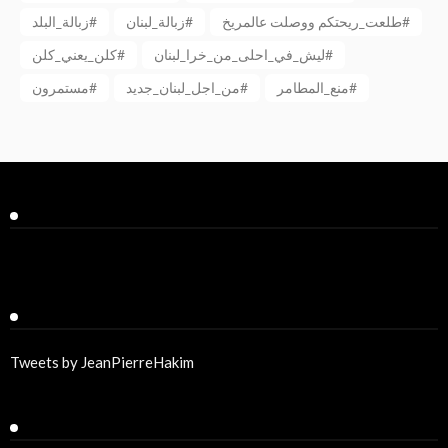
طلعت_ريحتكم ووصلت عالمريخ#
زبالة_لبنان#
زبالة_البلد#
ليش_في_احلى_من_خرا_لبنان#
كلن_يعني_كلن#
منع_المطامر#
من_اجل_لبنان_جديد#
مستمرون#
Facebook
Twitter
Tweets by JeanPierreHakim
Recent Posts