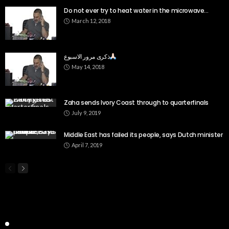
Do not ever try to heat water in the microwave…
March 12, 2018
ذكرى مرور الاسبوع
May 14, 2018
Zaha sends Ivory Coast through to quarterfinals
July 9, 2019
Middle East has failed its people, says Dutch minister
April 7, 2019
Popular Week