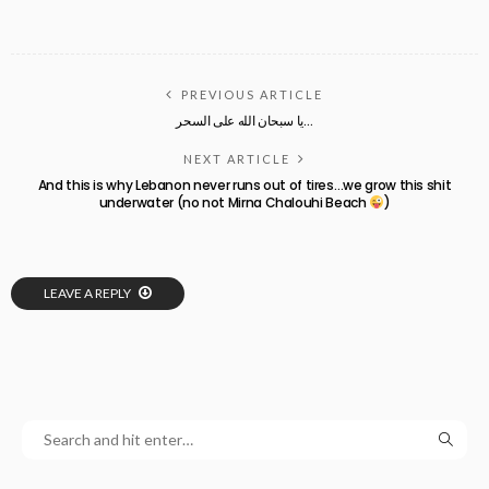
PREVIOUS ARTICLE
يا سبحان الله على السحر…
NEXT ARTICLE
And this is why Lebanon never runs out of tires…we grow this shit
underwater (no not Mirna Chalouhi Beach
)
LEAVE A REPLY