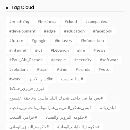
Tag Cloud
#breathing
#business
#cloud
#companies
#development
#edge
#education
#facebook
#future
#google
#industry
#information
#internet
#iot
#Lebanon
#life
#news
#Paul_Abi_Rached
#people
#security
#software
#solutions
#team
#time
#trends
#vote
#work
الانذار_الاخير#
بدنا_نحاسب#
بري_حريري_جنبلاط#
بس_ما_في_داعي_نتحرك_البلد_ماشي_وعاجقة_عفسوح#
بلد_زبالة#
بس_نشكر_الله_من_عنا_التبولة_والحمص_بطحينة#
حكومة_التزوير_والفساد#
حرامي_الشعب#
حكومة_النفايات_الوطنية#
حكومة_النفاق_الوطني#