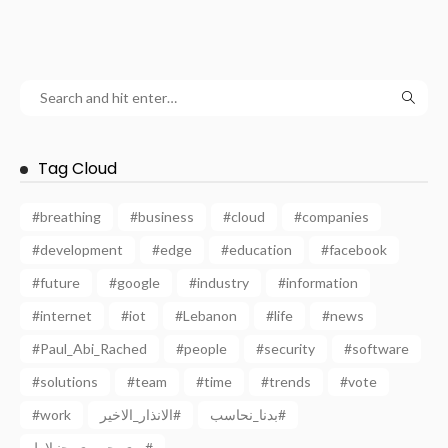
Tag Cloud
#breathing
#business
#cloud
#companies
#development
#edge
#education
#facebook
#future
#google
#industry
#information
#internet
#iot
#Lebanon
#life
#news
#Paul_Abi_Rached
#people
#security
#software
#solutions
#team
#time
#trends
#vote
#work
الانذار_الاخير#
بدنا_نحاسب#
بري_حريري_جنبلاط#