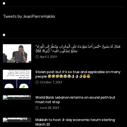
Twitter
Tweets by JeanPierreHakim
Recent Posts
“فَقَالَ لَهُ يَسُوعُ: «لَيْسَ أَحَدٌ يَضَعُ يَدَهُ عَلَى الْمِحْرَاثِ وَيَنْظُرُ إِلَى الْوَرَاءِ
يَصْلُحُ لِمَلَكُوتِ اللهِ».” (لو 9: 62)
April 2, 2019
Stolen post but it’s so true and applicable on many
people
October 7, 2019
World Bank: Lebanon reforms on sound path but
must not stop
June 28, 2019
Makkah to host 4-day economic forum starting
March 23