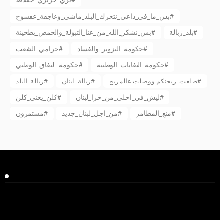
بس_ما_في_داعي_نتحرك_البلد_ماشي_وعاجقة_عفسوح#
بلد_زبالة#
بس_نشكر_الله_من_عنا_التبولة_والحمص_بطحينة#
حكومة_التزوير_والفساد#
حرامي_الشعب#
حكومة_النفايات_الوطنية#
حكومة_النفاق_الوطني#
طلعت_ريحتكم ووصلت عالمريخ#
زبالة_لبنان#
زبالة_البلد#
ليش_في_احلى_من_خرا_لبنان#
كلن_يعني_كلن#
منع_المطامر#
من_اجل_لبنان_جديد#
مستمرون#
Facebook