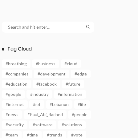
Tag Cloud
#breathing
#business
#cloud
#companies
#development
#edge
#education
#facebook
#future
#google
#industry
#information
#internet
#iot
#Lebanon
#life
#news
#Paul_Abi_Rached
#people
#security
#software
#solutions
#team
#time
#trends
#vote