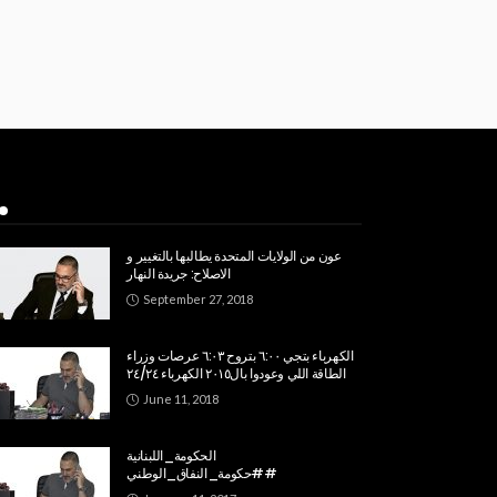
Popular Week
عون من الولايات المتحدة يطالبها بالتغيير و
الاصلاح: جريدة النهار
September 27, 2018
الكهرباء بتجي ٦:٠٠ بتروح ٦:٠٣ عرصات وزراء
الطاقة اللي وعودوا بال٢٠١٥ الكهرباء ٢٤/٢٤
June 11, 2018
الحكومة_اللبنانية
#حكومة_النفاق_الوطني#