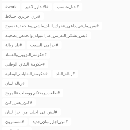
بدنا_نحاسب#
الانذار_الاخير#
#work
بري_حريري_جنبلاط#
بس_ما_في_داعي_نتحرك_البلد_ماشي_وعاجقة_عفسوح#
بس_نشكر_الله_من_عنا_التبولة_والحمص_بطحينة#
حرامي_الشعب#
بلد_زبالة#
حكومة_التزوير_والفساد#
حكومة_النفاق_الوطني#
زبالة_البلد#
حكومة_النفايات_الوطنية#
زبالة_لبنان#
طلعت_ريحتكم ووصلت عالمريخ#
كلن_يعني_كلن#
ليش_في_احلى_من_خرا_لبنان#
من_اجل_لبنان_جديد#
مستمرون#