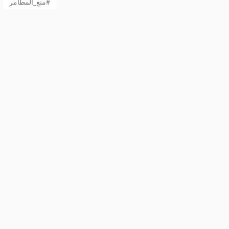
منع_المطامر#