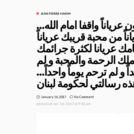
JEAN PIERRE HAKIM
عرياناً واقفا امام الله…
اً من محبة قريبك عرياناً
ثامك عريانا لكثرة جرائمك
م ملك الرحمة والمحبة و لم
ً و لم ترحم يوماً واحداً…
January 16, 2017
No Comment
posted on
Jan. 16, 2017 at 9:42 am