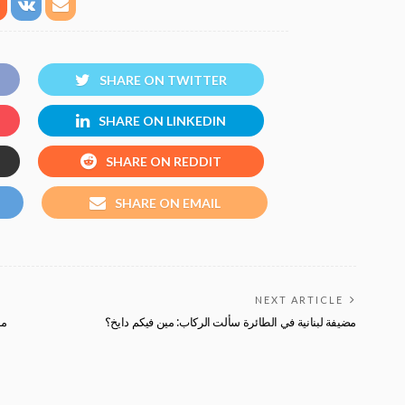
SHARE ON TWITTER
SHARE ON LINKEDIN
SHARE ON REDDIT
SHARE ON EMAIL
NEXT ARTICLE
ﻣﻀﻴﻔﺔ ﻟﺒﻨﺎنية في الطائرة ﺳﺄﻟﺖ ﺍﻟﺮﻛﺎﺏ: ﻣﻴﻦ ﻓﻴﻜﻢ ﺩﺍﻳﺦ؟
من