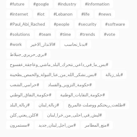
#future
#google
#industry
#information
#internet
#iot
#Lebanon
#life
#news
#Paul_Abi_Rached
#people
#security
#software
#solutions
#team
#time
#trends
#vote
#work
الانذار_الاخير#
بدنا_نحاسب#
بري_حريري_جنبلاط#
بس_ما_في_داعي_نتحرك_البلد_ماشي_وعاجقة_عفسوح#
بلد_زبالة#
بس_نشكر_الله_من_عنا_التبولة_والحمص_بطحينة#
حكومة_التزوير_والفساد#
حرامي_الشعب#
حكومة_النفايات_الوطنية#
حكومة_النفاق_الوطني#
طلعت_ريحتكم ووصلت عالمريخ#
زبالة_لبنان#
زبالة_البلد#
ليش_في_احلى_من_خرا_لبنان#
كلن_يعني_كلن#
منع_المطامر#
من_اجل_لبنان_جديد#
مستمرون#