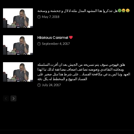
هل تتذكروا هذا المشهد المذل ملئه اذلال و جحشنة و وسخنة
May 7, 2018
Hilarious Caramel
September 4, 2017
هلق قهوجي سوف يتم تسريحه من الجيش بعد ان أقرت السلسلة
ومعاشه التقاعدي وتعويضه تضاعف اضعاف مضاعفة لذلك تبا لهذا
العهد ‏وتبا لمن يدعي مكافحة الفساد… على شرط هذا مثل صغير على
الفساد المنهج و المخطط له بكل دقة
July 24, 2017