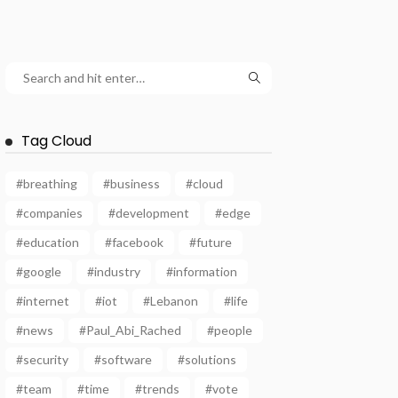
Tag Cloud
#breathing
#business
#cloud
#companies
#development
#edge
#education
#facebook
#future
#google
#industry
#information
#internet
#iot
#Lebanon
#life
#news
#Paul_Abi_Rached
#people
#security
#software
#solutions
#team
#time
#trends
#vote