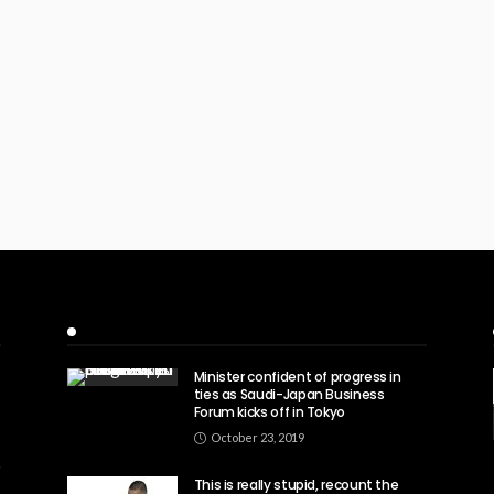
Recent Posts
Minister confident of progress in
ties as Saudi-Japan Business
Forum kicks off in Tokyo
October 23, 2019
This is really stupid, recount the