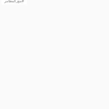
منع_المطامر#