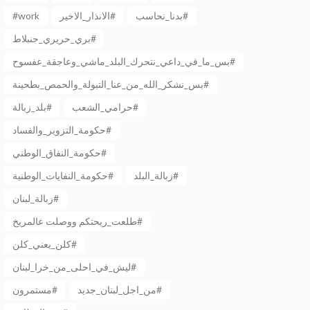
#work
الانذار_الاخير#
بدنا_نحاسب#
بري_حريري_جنبلاط#
بس_ما_في_داعي_نتحرك_البلد_ماشي_وعاجقة_عفسوح#
بس_نشكر_الله_من_عنا_التبولة_والحمص_بطحينة#
حرامي_الشعب#
بلد_زبالة#
حكومة_التزوير_والفساد#
حكومة_النفاق_الوطني#
زبالة_البلد#
حكومة_النفايات_الوطنية#
زبالة_لبنان#
طلعت_ريحتكم ووصلت عالمريخ#
كلن_يعني_كلن#
ليش_في_احلى_من_خرا_لبنان#
من_اجل_لبنان_جديد#
مستمرون#