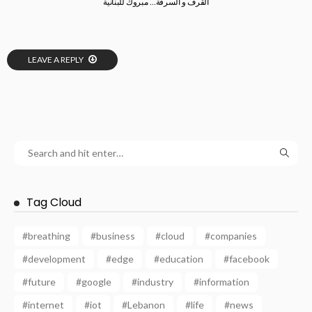
القرف و السرقة… مبروك للبنانية
LEAVE A REPLY
Tag Cloud
#breathing
#business
#cloud
#companies
#development
#edge
#education
#facebook
#future
#google
#industry
#information
#internet
#iot
#Lebanon
#life
#news