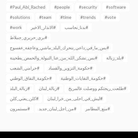
#Paul_Abi_Rached
#people
#security
#software
#solutions
#team
#time
#trends
#vote
#work
الانذار_الاخير#
بدنا_نحاسب#
بري_حريري_جنبلاط#
بس_ما_في_داعي_نتحرك_البلد_ماشي_وعاجقة_عفسوح#
بلد_زبالة#
بس_نشكر_الله_من_عنا_التبولة_والحمص_بطحينة#
حكومة_التزوير_والفساد#
حرامي_الشعب#
حكومة_النفايات_الوطنية#
حكومة_النفاق_الوطني#
طلعت_ريحتكم ووصلت عالمريخ#
زبالة_لبنان#
زبالة_البلد#
ليش_في_احلى_من_خرا_لبنان#
كلن_يعني_كلن#
منع_المطامر#
من_اجل_لبنان_جديد#
مستمرون#