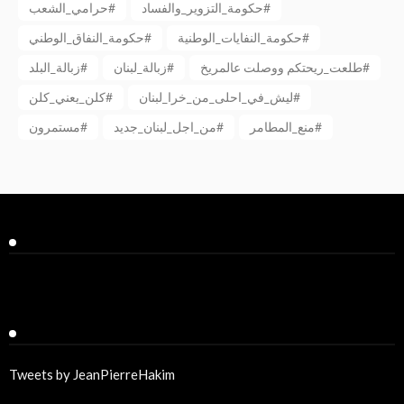
حكومة_التزوير_والفساد#
حرامي_الشعب#
حكومة_النفايات_الوطنية#
حكومة_النفاق_الوطني#
طلعت_ريحتكم ووصلت عالمريخ#
زبالة_لبنان#
زبالة_البلد#
ليش_في_احلى_من_خرا_لبنان#
كلن_يعني_كلن#
منع_المطامر#
من_اجل_لبنان_جديد#
مستمرون#
Facebook
Twitter
Tweets by JeanPierreHakim